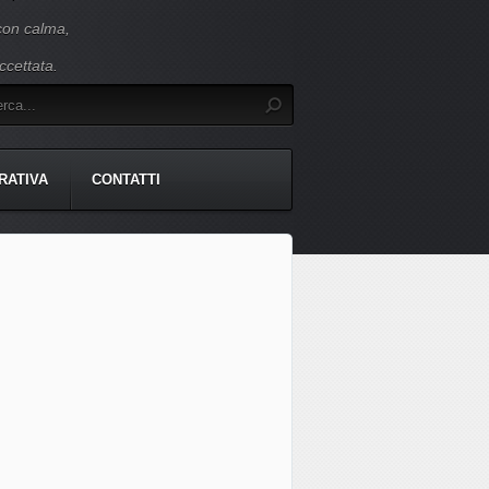
 con calma,
ccettata.
RATIVA
CONTATTI