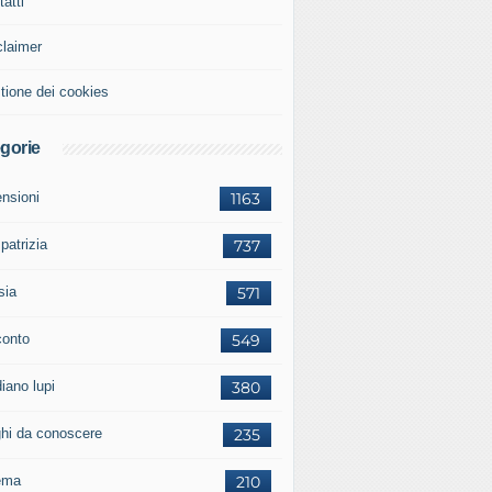
atti
claimer
tione dei cookies
gorie
ensioni
1163
 patrizia
737
sia
571
conto
549
iano lupi
380
ghi da conoscere
235
ema
210