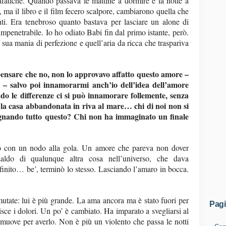
afatiche. Quando passava le mattine a dormire e la notte a
 ma il libro e il film fecero scalpore, cambiarono quella che
nti. Era tenebroso quanto bastava per lasciare un alone di
impenetrabile. Io ho odiato Babi fin dal primo istante, però.
 sua mania di perfezione e quell’aria da ricca che traspariva
 pensare che no, non lo approvavo affatto questo amore –
– salvo poi innamorarmi anch’io dell’idea dell’amore
o le differenze ci si può innamorare follemente, senza
e, la casa abbandonata in riva al mare… chi di noi non si
ognando tutto questo? Chi non ha immaginato un finale
ibro con un nodo alla gola. Un amore che pareva non dover
aldo di qualunque altra cosa nell’universo, che dava
nfinito… be’, terminò lo stesso. Lasciando l’amaro in bocca.
utate: lui è più grande. La ama ancora ma è stato fuori per
Pag
isce i dolori. Un po’ è cambiato. Ha imparato a svegliarsi al
 muove per averlo. Non è più un violento che passa le notti