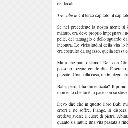
nei locali.
Tre volte te
è il terzo capitolo, il capito
Se nel precedente la nostra mente si 
maturo, ora deve proprio impegnarsi: no
pelle, del tatuaggio e dello sguardo da
incontra. Le vicissitudini della vita lo
era costruito da ragazzo, quella stessa 
Ma a che punto siamo? Be’, con Gin le
possono toccare con le dita. È sereno
passato. Una bella casa, un impiego che 
Babi, però, l’ha dimenticata? Il primo
momento che lui è in pace con se stess
Devo dire che in questo libro Babi mi 
errori e ne soffre. Piange, si disper
credevo avesse il cuore di pietra. Abitua
quanto sia inutile una vita passata a rin