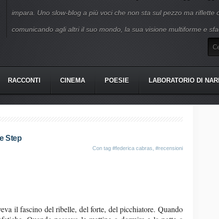
impara. Uno slow-blog a più voci che non sta sul pezzo ma riflette
comunicando agli altri il suo mondo, la sua visione multiforme e sfa
RACCONTI
CINEMA
POESIE
LABORATORIO DI NAR
 e Step
Con tag
#federica cabras
,
#recensioni
a il fascino del ribelle, del forte, del picchiatore. Quando