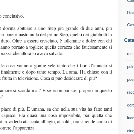
Cont
Dis
lo conclusivo.
Ges
è dovuta abituare a uno Step più grande di due anni, più
n pare rimasto nulla del primo Step, quello dei giubbotti in
 duro. Oltre a essere cresciuto, è tollerante e dolce con chi
Cate
 hanno portato a togliere quella corazza che faticosamente si
corazza che allora lo aveva salvato.
rec
 cose vanno a gonfie vele tanto che i fiori d’arancio si
poli
, finalmente e dopo tanto tempo. La ama. Ha chiuso con il
frutta in televisione. Cosa si può desiderare di più?
poe
 amore si scorda mai? E se ricomparisse, proprio in questo
rac
o?
gord
piace di più. È umana, sa che nella sua vita ha fatto tanti
a, capisce. Era quasi una cosa impossibile, per quella che
luo
ti a vederla attaccata all’agio, ai soldi, ora si rende conto di
correre l’apparenza.
cin