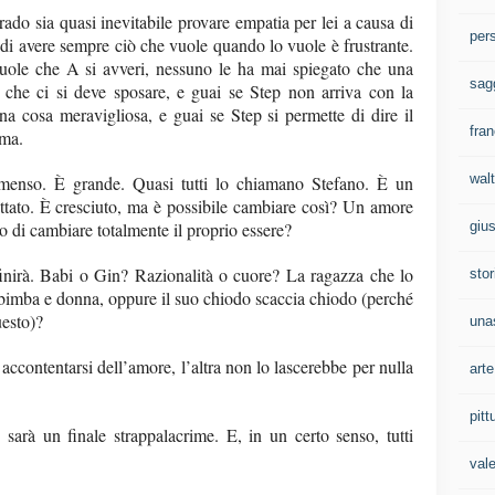
o sia quasi inevitabile provare empatia per lei a causa di
per
di avere sempre ciò che vuole quando lo vuole è frustrante.
vuole che A si avveri, nessuno le ha mai spiegato che una
sag
 che ci si deve sposare, e guai se Step non arriva con la
na cosa meravigliosa, e guai se Step si permette di dire il
fran
mma.
walt
menso. È grande. Quasi tutti lo chiamano Stefano. È un
ettato. È cresciuto, ma è possibile cambiare così? Un amore
o di cambiare totalmente il proprio essere?
gius
finirà. Babi o Gin? Razionalità o cuore? La ragazza che lo
stor
ì bimba e donna, oppure il suo chiodo scaccia chiodo (perché
esto)?
una
accontentarsi dell’amore, l’altra non lo lascerebbe per nulla
arte
pitt
 sarà un finale strappalacrime. E, in un certo senso, tutti
val