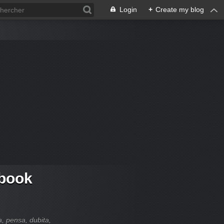
Login
+
Create my blog
 book
ia, pensa, dubita,