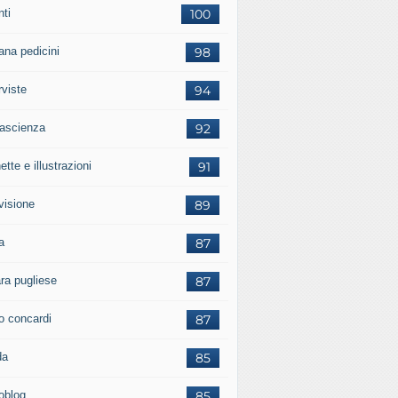
nti
100
ana pedicini
98
rviste
94
tascienza
92
ette e illustrazioni
91
visione
89
a
87
ara pugliese
87
o concardi
87
da
85
ioblog
85