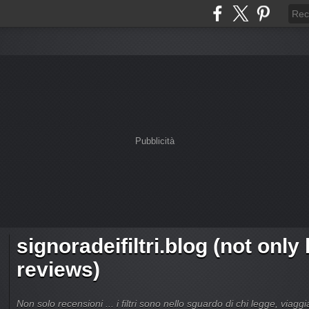
Pubblicità
signoradeifiltri.blog (not only
reviews)
Non solo recensioni ... i filtri sono nello sguardo di chi legge, viagg