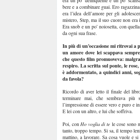
era un po’ delinquente e un po’ scans
bere e a combinare guai. Ero ragazzina,
era l’idea dell’amore per gli adolesce
mistero, Step, ma il suo cuore non era 
Era snob e un po’ noiosetta, con quella
da ogni sua frase.
In più di un’occasione mi ritrovai a
un amore dove lei scappava sempre 
che questo film promuoveva: malgrad
respiro. La scritta sul ponte, le ros
è addormentato, a quindici anni, s
da favola?
Ricordo di aver letto il finale del l
terminare mai, che sembrava più s
l’impressione di essere vero e puro e i
E lei con un altro, e lui che soffriva.
Poi, con
Ho voglia di te
le cose sono m
tanto, troppo tempo. Si sa, il tempo len
mattino, a lavorare. Sa cosa vuole e si