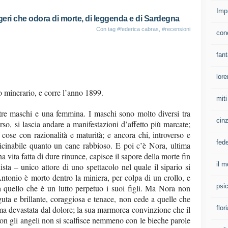
Imp
oggeri che odora di morte, di leggenda e di Sardegna
Con tag
#federica cabras
,
#recensioni
con
fan
lore
 minerario, e corre l’anno 1899.
mit
 tre maschi e una femmina. I maschi sono molto diversi tra
cinz
rso, si lascia andare a manifestazioni d’affetto più marcate;
cose con razionalità e maturità; e ancora chi, introverso e
fed
vicinabile quanto un cane rabbioso. E poi c’è Nora, ultima
 vita fatta di dure rinunce, capisce il sapore della morte fin
il m
ta – unico attore di uno spettacolo nel quale il sipario si
ntonio è morto dentro la miniera, per colpa di un crollo, e
psi
quello che è un lutto perpetuo i suoi figli. Ma Nora non
guta e brillante, coraggiosa e tenace, non cede a quelle che
a devastata dal dolore; la sua marmorea convinzione che il
flor
o con gli angeli non si scalfisce nemmeno con le bieche parole