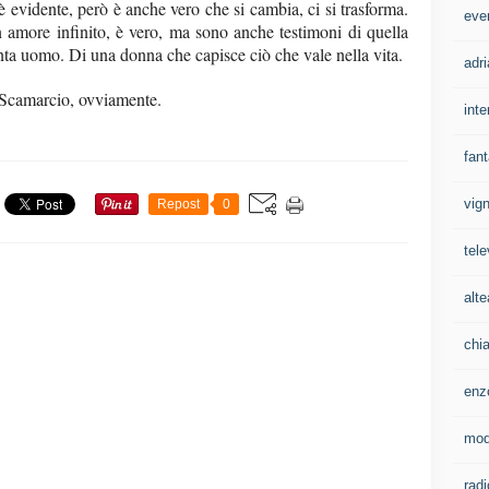
è evidente, però è anche vero che si cambia, ci si trasforma.
eve
un amore infinito, è vero, ma sono anche testimoni di quella
enta uomo. Di una donna che capisce ciò che vale nella vita.
adri
a Scamarcio, ovviamente.
inte
fan
vign
Repost
0
tele
alte
chi
enz
mo
rad