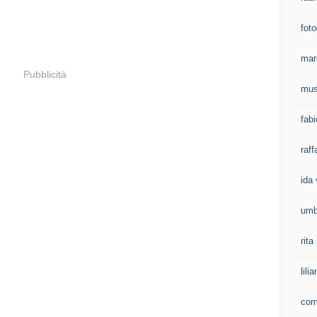
foto
mar
Pubblicità
mus
fab
raff
ida 
umb
rit
lil
com