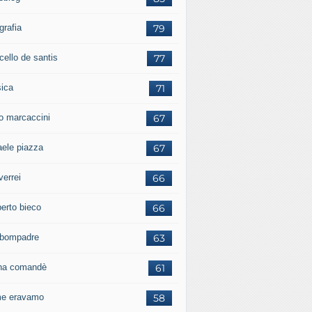
grafia
79
cello de santis
77
ica
71
io marcaccini
67
aele piazza
67
verrei
66
erto bieco
66
a bompadre
63
iana comandè
61
e eravamo
58