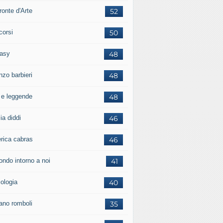
ronte d'Arte
52
corsi
50
tasy
48
nzo barbieri
48
i e leggende
48
ia diddi
46
erica cabras
46
ondo intorno a noi
41
cologia
40
iano romboli
35