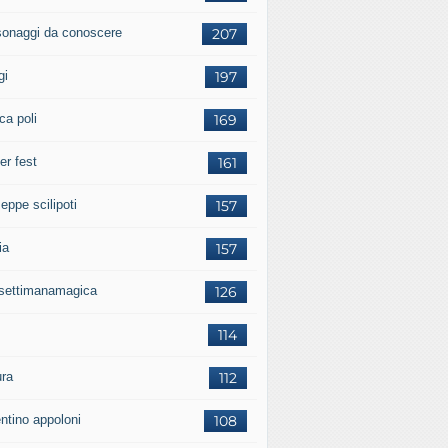
sonaggi da conoscere
207
gi
197
ca poli
169
er fest
161
eppe scilipoti
157
ia
157
settimanamagica
126
114
ura
112
entino appoloni
108