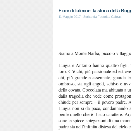
Fiore di fulmine: la storia della R
11 Maggio 2017
, Scritto da Federica Cabras
Siamo a Monte Narba, piccolo villaggio
Luigia e Antonio hanno quattro figli,
loro. C’è chi, più passionale ed estrove
chi, più grande e assennato, guarda le 
ombroso, sta agli angoli, schivo e av
della covata. Coccolata ma abituata a una
dalla tragedia che vede come protagonis
chiude per sempre – il povero padre. A
Luigia non si dà pace, condannando a 
perde quello che è il suo carattere. Ar
sono le spicce spiegazioni di una mamm
padre sia nell’infinita distesa del ciel