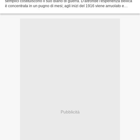
semplici costituiscono il suo diario di guerra. D'altronde l'esperienza bellica
è concentrata in un pugno di mesi; agli inizi del 1916 viene arruolato e
destinato alla Brigata...
Pubblicità