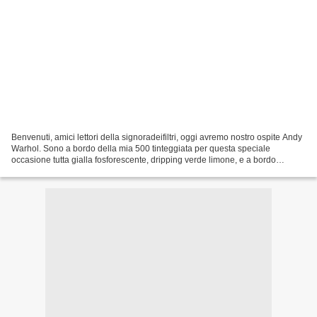
Benvenuti, amici lettori della signoradeifiltri, oggi avremo nostro ospite Andy
Warhol. Sono a bordo della mia 500 tinteggiata per questa speciale
occasione tutta gialla fosforescente, dripping verde limone, e a bordo
abbiamo anche lo scrittore Matteo...