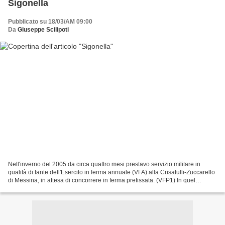
Sigonella
Pubblicato su 18/03/AM 09:00
Da
Giuseppe Scilipoti
Nell'inverno del 2005 da circa quattro mesi prestavo servizio militare in
qualità di fante dell'Esercito in ferma annuale (VFA) alla Crisafulli-Zuccarello
di Messina, in attesa di concorrere in ferma prefissata. (VFP1) In quel
periodo fummo impiegati...