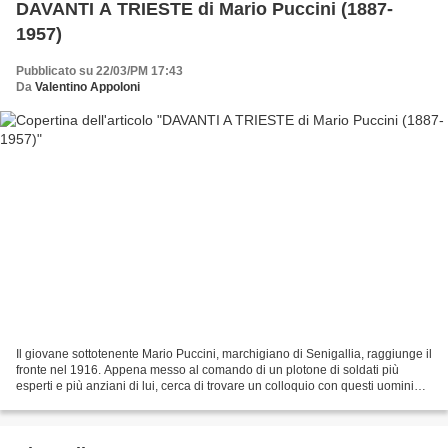
DAVANTI A TRIESTE di Mario Puccini (1887-
1957)
Pubblicato su 22/03/PM 17:43
Da
Valentino Appoloni
Il giovane sottotenente Mario Puccini, marchigiano di Senigallia, raggiunge il
fronte nel 1916. Appena messo al comando di un plotone di soldati più
esperti e più anziani di lui, cerca di trovare un colloquio con questi uomini
semplici, obbligati alla...