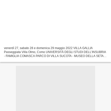
venerdì 27, sabato 28 e domenica 29 maggio 2022 VILLA GALLIA
Passeggiata Villa Olmo, Como UNIVERSITÀ DEGLI STUDI DELL’INSUBRIA
- FAMIGLIA COMASCA PARCO DI VILLA SUCOTA - MUSEO DELLA SETA
“Località e globalizzazione” è il tema portante della dodicesima...