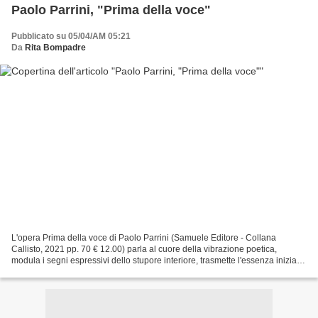
Paolo Parrini, "Prima della voce"
Pubblicato su 05/04/AM 05:21
Da
Rita Bompadre
L'opera Prima della voce di Paolo Parrini (Samuele Editore - Collana
Callisto, 2021 pp. 70 € 12.00) parla al cuore della vibrazione poetica,
modula i segni espressivi dello stupore interiore, trasmette l'essenza iniziale
delle parole considerando la materia...