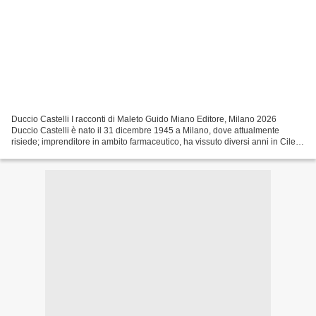
Duccio Castelli I racconti di Maleto Guido Miano Editore, Milano 2026
Duccio Castelli è nato il 31 dicembre 1945 a Milano, dove attualmente
risiede; imprenditore in ambito farmaceutico, ha vissuto diversi anni in Cile
per lavoro; è poeta scrittore e musicista...