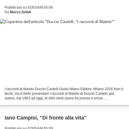
Pubblicato su 01/03/AM 05:00
Da
Marco Zelioli
I racconti di Maleto Duccio Castelli Guido Miano Editore, Milano 2026 Non è
facile, ma è bello presentare I racconti di Maleto di Duccio Castelli, già
autore, dal 1963 ad oggi, di oltre venti opere tra poesia e prosa.
Curiosamente, la sua prima pubblicazione...
Iano Campisi, "Di fronte alla vita"
Pubblicato su 07/05/AM 05:09