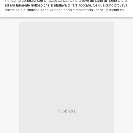
Immagine generata con Chatgpt Da bambino, avevo un cane di nome Cipro,
ed era talmente riottoso che si rifiutava di farsi toccare. Se qualcuno provava
anche solo a sfiorarlo, reagiva ringhiando e mostrando i denti. In alcuni casi
tendeva persino a mordere....
Pubblicità