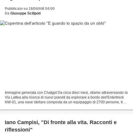
Pubblicato su 18/04/AM 04:00
Da
Giuseppe Scilipoti
Immagine generata con Chatgpt Da circa dieci mesi, stiamo attraversando la
Via Lattea alla ricerca di nuovi pianeti da esplorare a bordo dell'Entertreck
NW-01, una nave stellare composta da un equipaggio di 2700 persone, tra
civili e militari dello Space...
Iano Campisi, "Di fronte alla vita. Racconti e
riflessioni"