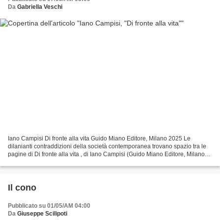
Da
Gabriella Veschi
Iano Campisi Di fronte alla vita Guido Miano Editore, Milano 2025 Le
dilanianti contraddizioni della società contemporanea trovano spazio tra le
pagine di Di fronte alla vita , di Iano Campisi (Guido Miano Editore, Milano
2025), un’opera che sin dall’incipit...
Il cono
Pubblicato su 01/05/AM 04:00
Da
Giuseppe Scilipoti