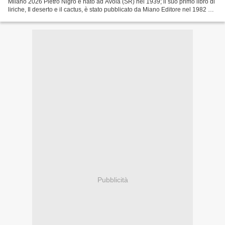
Milano 2026 Pietro Nigro è nato ad Avola (SR) nel 1939; il suo primo libro di
liriche, Il deserto e il cactus, è stato pubblicato da Miano Editore nel 1982 e
gli è valso il 1°...
Pubblicità