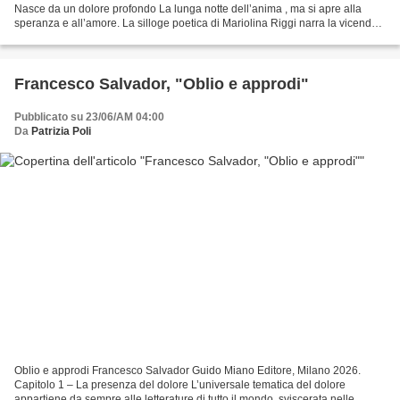
Nasce da un dolore profondo La lunga notte dell’anima , ma si apre alla
speranza e all’amore. La silloge poetica di Mariolina Riggi narra la vicenda
umana e sociale di un’anima...
Francesco Salvador, "Oblio e approdi"
Pubblicato su 23/06/AM 04:00
Da
Patrizia Poli
Oblio e approdi Francesco Salvador Guido Miano Editore, Milano 2026.
Capitolo 1 – La presenza del dolore L’universale tematica del dolore
appartiene da sempre alle letterature di tutto il mondo, sviscerata nelle