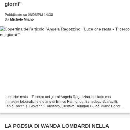
giorni"
Pubblicato su 08/08/PM 14:38
Da
Michele Miano
Luce che resta – Ti cerco nei giorni Angela Ragozzino illustrato con
immagini fotografiche e d’arte di Enrico Raimondo, Benedetto Scaravilli,
Fabio Recchia, Giovanni Conservo, Gustavo Delugan Guido Miano Editore,
Milano 2026. È una soglia silenziosa che...
LA POESIA DI WANDA LOMBARDI NELLA