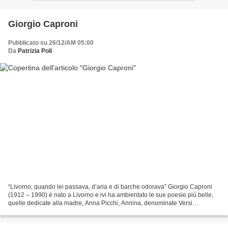
Giorgio Caproni
Pubblicato su 26/12/AM 05:00
Da
Patrizia Poli
“Livorno, quando lei passava, d’aria e di barche odorava” Giorgio Caproni
(1912 – 1990) è nato a Livorno e ivi ha ambientato le sue poesie più belle,
quelle dedicate alla madre, Anna Picchi, Annina, denominate Versi
Livornesi, nella raccolta Il seme del...