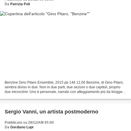
Da
Patrizia Poli
Benzine Gino Pitaro Ensemble, 2015 pp 146 12,00 Benzine, di Gino Pitaro,
sembra diviso in due. Non in due parti, due sezioni o due capitoli, proprio
due microclimi. Uno è personale, narrato con atteggiamento più da blogger
che da letterato, l’altro si...
Sergio Vanni, un artista postmoderno
Pubblicato su 28/12/AM 05:00
Da
Gordiano Lupi