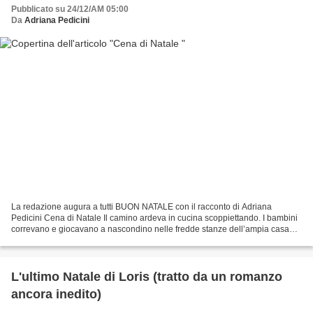
Pubblicato su 24/12/AM 05:00
Da
Adriana Pedicini
La redazione augura a tutti BUON NATALE con il racconto di Adriana
Pedicini Cena di Natale Il camino ardeva in cucina scoppiettando. I bambini
correvano e giocavano a nascondino nelle fredde stanze dell’ampia casa
per tenere a freno i gorgoglii dello...
L'ultimo Natale di Loris (tratto da un romanzo
ancora inedito)