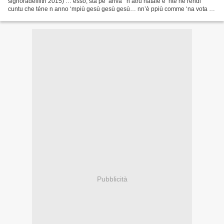
signoradeifiltri 2015) … èsso, sta pe’ ariva’ ‘n atru natale e ‘nte ne rendi
cuntu che téne n anno ‘mpiù gesù gesù gesù… nn’è ppiù comme ‘na vota a
quistu mundu, ci semo sparpagghiati…...
Pubblicità