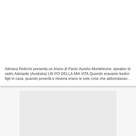
Adriana Pedicini presenta un brano di Paolo Aurelio Monteleone, speaker di
radio Adelaide (Australia) UN PO' DELLA MIA VITA Quando eravamo tredici
figli in casa, quando povertà e miseria erano le sole cose che abbondavano,
io c'ero. Quando si mangiava...