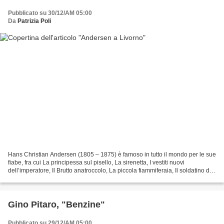
Pubblicato su 30/12/AM 05:00
Da
Patrizia Poli
Hans Christian Andersen (1805 – 1875) è famoso in tutto il mondo per le sue
fiabe, fra cui La principessa sul pisello, La sirenetta, I vestiti nuovi
dell’imperatore, Il Brutto anatroccolo, La piccola fiammiferaia, Il soldatino di
stagno, La regina delle...
Gino Pitaro, "Benzine"
Pubblicato su 29/12/AM 05:00