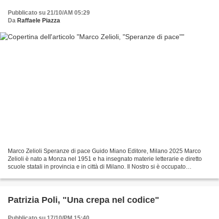
Pubblicato su 21/10/AM 05:29
Da
Raffaele Piazza
Marco Zelioli Speranze di pace Guido Miano Editore, Milano 2025 Marco
Zelioli è nato a Monza nel 1951 e ha insegnato materie letterarie e diretto
scuole statali in provincia e in città di Milano. Il Nostro si è occupato
d’integrazione scolastica degli...
Patrizia Poli, "Una crepa nel codice"
Pubblicato su 17/10/PM 15:40