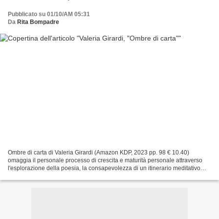
Pubblicato su 01/10/AM 05:31
Da
Rita Bompadre
Ombre di carta di Valeria Girardi (Amazon KDP, 2023 pp. 98 € 10.40)
omaggia il personale processo di crescita e maturità personale attraverso
l'esplorazione della poesia, la consapevolezza di un itinerario meditativo
che tocca i passaggi di una resilienza...