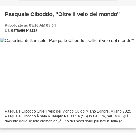
Pasquale Ciboddo, "Oltre il velo del mondo"
Pubblicato su 05/10/AM 05:04
Da
Raffaele Piazza
Pasquale Ciboddo Oltre il velo del Mondo Guido Miano Editore, Milano 2025
Pasquale Ciboddo è nato a Tempio Pausania (SS) in Gallura, nel 1936; già
docente delle scuole elementari, è uno dei poeti sardi più noti n Italia (è
conosciuto anche a Cuba) e ha...