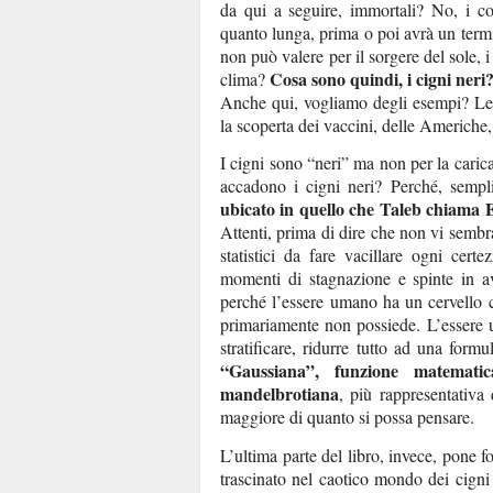
da qui a seguire, immortali? No, i co
quanto lunga, prima o poi avrà un termi
non può valere per il sorgere del sole, i
Cosa sono quindi, i cigni neri
clima?
Anche qui, vogliamo degli esempi? Le g
la scoperta dei vaccini, delle Americhe, 
I cigni sono “neri” ma non per la caric
accadono i cigni neri? Perché, semp
ubicato in quello che Taleb chiama 
Attenti, prima di dire che non vi sembr
statistici da fare vacillare ogni ce
momenti di stagnazione e spinte in av
perché l’essere umano ha un cervello 
primariamente non possiede. L’essere u
stratificare, ridurre tutto ad una fo
“Gaussiana”, funzione matemati
mandelbrotiana
, più rappresentativa 
maggiore di quanto si possa pensare.
L’ultima parte del libro, invece, pone fo
trascinato nel caotico mondo dei cigni 