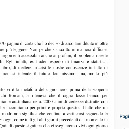
370 pagine di carta che ho deciso di ascoltare diluite in oltre
ure più leggere. Non perché sia scritto in maniera difficile,
li argomenti accessibili anche ai profani, il problema risiede
. Egli infatti, ex trader, esperto di finanza e statistica,
libro, di mettere in crisi le nostre conoscenze in fatto di
 non si intende il futuro lontanissimo, ma, molto più
esto vi è la metafora del cigno nero: prima della scoperta
ntichi Romani, si riteneva che il cigno fosse bianco per
ariante australiana nera. 2000 anni di certezze distrutte con
he incontriamo per primi è proprio questo: il fatto che un
to modo non significa che continui a verificarsi seguendo le
Pag
oggi, come tutti gli altri giorni precedenti dal momento in
. Quindi questo significa che ci sveglieremo vivi ogni giorno