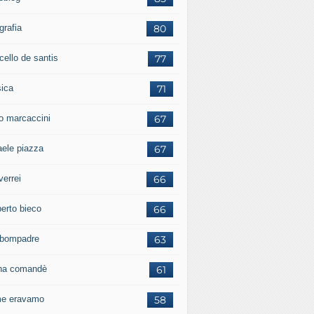
grafia
80
cello de santis
77
ica
71
io marcaccini
67
aele piazza
67
verrei
66
erto bieco
66
a bompadre
63
iana comandè
61
e eravamo
58