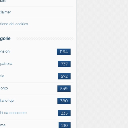
atti
claimer
tione dei cookies
gorie
ensioni
1164
 patrizia
737
sia
572
conto
549
iano lupi
380
ghi da conoscere
235
ema
210