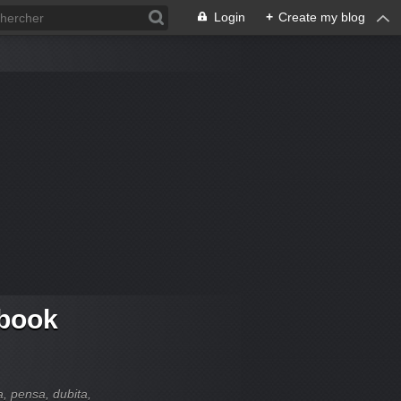
Login
+
Create my blog
 book
ia, pensa, dubita,