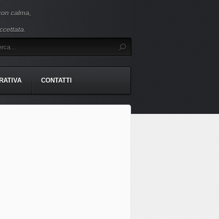
 con calma,
ccettata.
RATIVA
CONTATTI