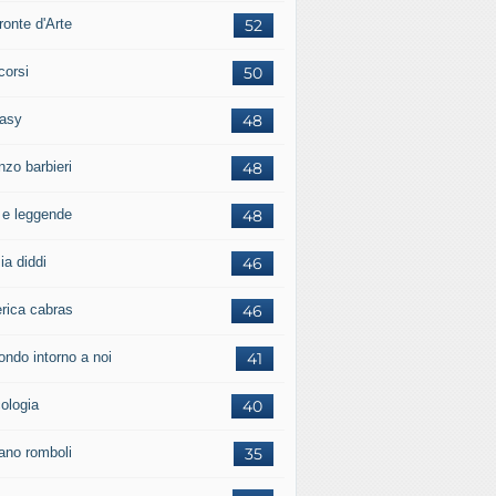
ronte d'Arte
52
corsi
50
tasy
48
nzo barbieri
48
i e leggende
48
ia diddi
46
erica cabras
46
ondo intorno a noi
41
cologia
40
iano romboli
35