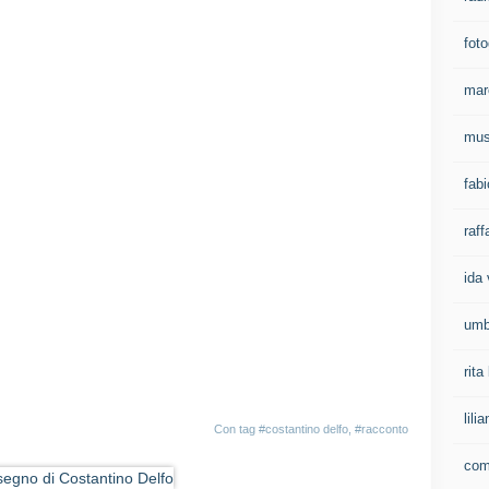
foto
mar
mus
fab
raff
ida 
umb
rit
lil
Con tag
#costantino delfo
,
#racconto
com