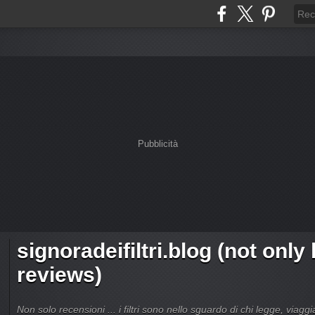
Pubblicità
signoradeifiltri.blog (not only
reviews)
Non solo recensioni ... i filtri sono nello sguardo di chi legge, viagg