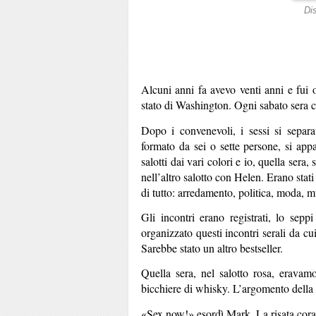
Di
Alcuni anni fa avevo venti anni e fui o
stato di Washington. Ogni sabato sera 
Dopo i convenevoli, i sessi si separ
formato da sei o sette persone, si appa
salotti dai vari colori e io, quella ser
nell’altro salotto con Helen. Erano stat
di tutto: arredamento, politica, moda, m
Gli incontri erano registrati, lo se
organizzato questi incontri serali da c
Sarebbe stato un altro bestseller.
Quella sera, nel salotto rosa, eravam
bicchiere di whisky. L’argomento della s
«Sex now!» esordì Mark. La risata coral