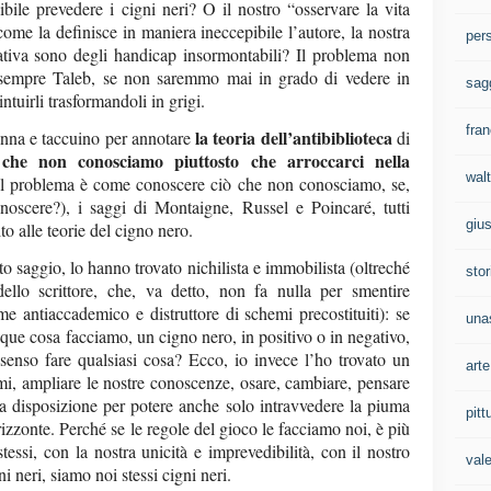
ibile prevedere i cigni neri? O il nostro “osservare la vita
ome la definisce in maniera ineccepibile l’autore, la nostra
per
rrativa sono degli handicap insormontabili? Il problema non
e sempre Taleb, se non saremmo mai in grado di vedere in
sag
tuirli trasformandoli in grigi.
fran
la teoria dell’antibiblioteca
penna e taccuino per annotare
di
che non conosciamo piuttosto che arroccarci nella
walt
il problema è come conoscere ciò che non conosciamo, se,
oscere?), i saggi di Montaigne, Russel e Poincaré, tutti
gius
to alle teorie del cigno nero.
to saggio, lo hanno trovato nichilista e immobilista (oltreché
stor
ello scrittore, che, va detto, non fa nulla per smentire
me antiaccademico e distruttore di schemi precostituiti): se
una
unque cosa facciamo, un cigno nero, in positivo o in negativo,
 senso fare qualsiasi cosa? Ecco, io invece l’ho trovato un
arte
mi, ampliare le nostre conoscenze, osare, cambiare, pensare
tra disposizione per potere anche solo intravvedere la piuma
pitt
orizzonte. Perché se le regole del gioco le facciamo noi, è più
stessi, con la nostra unicità e imprevedibilità, con il nostro
val
ni neri, siamo noi stessi cigni neri.