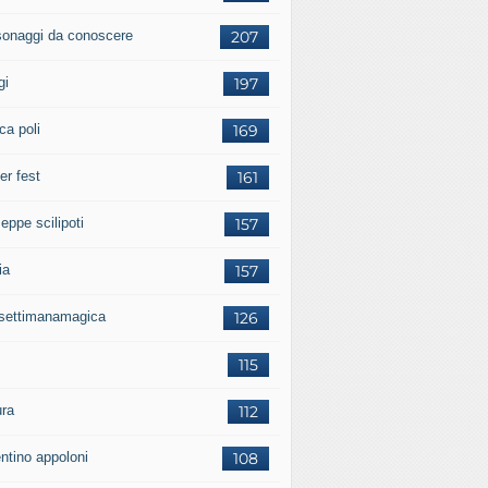
sonaggi da conoscere
207
gi
197
ca poli
169
er fest
161
eppe scilipoti
157
ia
157
settimanamagica
126
115
ura
112
entino appoloni
108