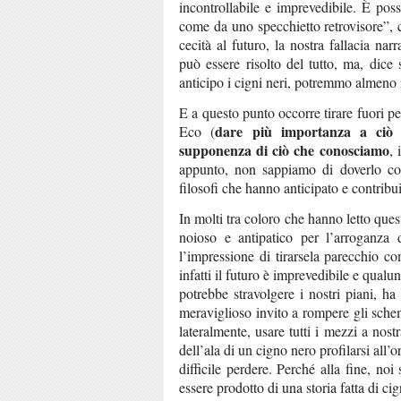
incontrollabile e imprevedibile. È poss
come da uno specchietto retrovisore”, c
cecità al futuro, la nostra fallacia na
può essere risolto del tutto, ma, dic
anticipo i cigni neri, potremmo almeno in
E a questo punto occorre tirare fuori 
dare più importanza a ciò 
Eco (
supponenza di ciò che conosciamo
, 
appunto, non sappiamo di doverlo con
filosofi che hanno anticipato e contribui
In molti tra coloro che hanno letto ques
noioso e antipatico per l’arroganza d
l’impressione di tirarsela parecchio co
infatti il futuro è imprevedibile e qual
potrebbe stravolgere i nostri piani, ha
meraviglioso invito a rompere gli sche
lateralmente, usare tutti i mezzi a nos
dell’ala di un cigno nero profilarsi all’
difficile perdere. Perché alla fine, noi 
essere prodotto di una storia fatta di cig