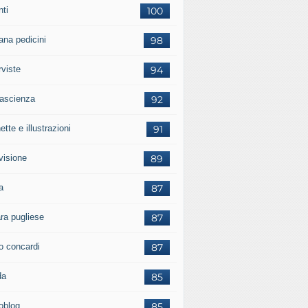
nti
100
ana pedicini
98
rviste
94
tascienza
92
ette e illustrazioni
91
visione
89
a
87
ara pugliese
87
o concardi
87
da
85
ioblog
85