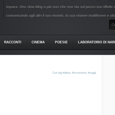
impara. Uno slow-blog a più voci che non sta sul pezzo ma riflette
comunicando agli altri il suo mondo, la sua visione multiforme e sfa
RACCONTI
CINEMA
POESIE
LABORATORIO DI NAR
Con tag
#altea
,
#recensioni
,
#saggi