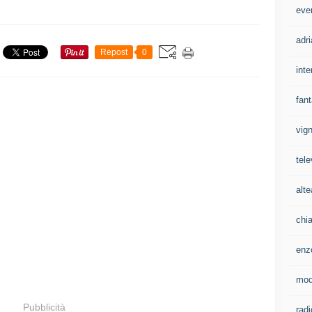
eve
adri
Repost
0
inte
fan
vign
tele
alte
chi
enz
mo
Pubblicità
rad