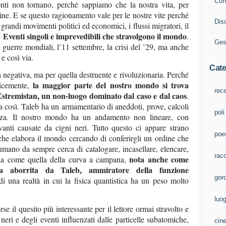
Cont
nti non tornano, perché sappiamo che la nostra vita, per
ne. E se questo ragionamento vale per le nostre vite perché
Dis
 grandi movimenti politici ed economici, i flussi migratori, il
? Eventi singoli e imprevedibili che stravolgono il mondo
.
Ges
uerre mondiali, l’11 settembre, la crisi del ’29, ma anche
e così via.
Cate
a negativa, ma per quella destruente e rivoluzionaria. Perché
la maggior parte del nostro mondo si trova
licemente,
rec
Estremistan, un non-luogo dominato dal caso e dal caos
.
a così. Taleb ha un armamentario di aneddoti, prove, calcoli
poli
rtezza. Il nostro mondo ha un andamento non lineare, con
anti causate da cigni neri. Tutto questo ci appare strano
poe
che elabora il mondo cercando di conferirgli un ordine che
mano da sempre cerca di catalogare, incasellare, elencare,
rac
nota anche come
rmula come quella della curva a campana,
ca aborrita da Taleb, ammiratore della funzione
gord
di una realtà in cui la fisica quantistica ha un peso molto
luo
rse il quesito più interessante per il lettore ormai stravolto e
neri e degli eventi influenzati dalle particelle subatomiche,
cin