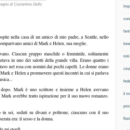
segno di Costantino Delfo
Imp
con
fan
spite nella casa di un amico di mio padre, a Seattle, nello
comparivano amici di Mark e Helen, sua moglie.
lore
avano. Ciascun gruppo maschile o femminile, solitamente
mit
rtava in uno dei salotti della grande villa. Erano quattro i
a, stavo nel rosa con uomini dai pochi capelli. Le donne erano
cinz
i Mark e Helen a promuovere questi incontri in cui si parlava
usica...
fed
ppi dopo. Mark è uno scrittore e insieme a Helen avevano
il m
ui Mark avrebbe tratto ispirazione per il suo nuovo romanzo.
psi
o in sei, seduti su divani e poltrone, ciascuno con il suo
erata era: il sesso e la donna.
flor
e mi stordì.