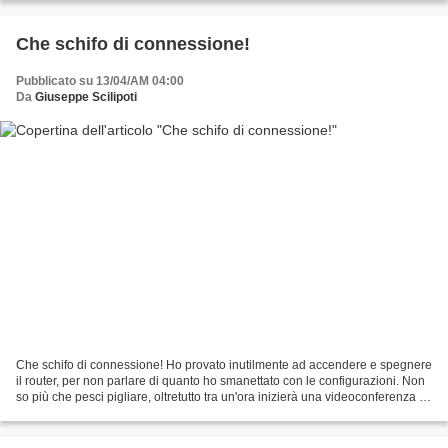
Che schifo di connessione!
Pubblicato su 13/04/AM 04:00
Da
Giuseppe Scilipoti
Che schifo di connessione! Ho provato inutilmente ad accendere e spegnere
il router, per non parlare di quanto ho smanettato con le configurazioni. Non
so più che pesci pigliare, oltretutto tra un'ora inizierà una videoconferenza di
lavoro dove c'è in...