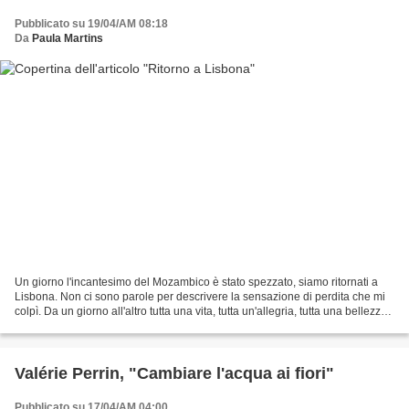
Pubblicato su 19/04/AM 08:18
Da
Paula Martins
Un giorno l'incantesimo del Mozambico è stato spezzato, siamo ritornati a
Lisbona. Non ci sono parole per descrivere la sensazione di perdita che mi
colpì. Da un giorno all'altro tutta una vita, tutta un'allegria, tutta una bellezza
colorita, sparita!...
Valérie Perrin, "Cambiare l'acqua ai fiori"
Pubblicato su 17/04/AM 04:00