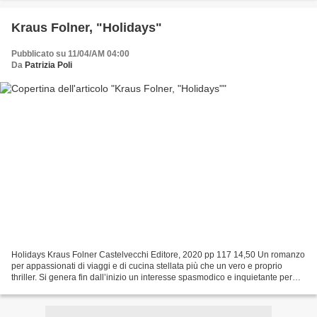
Kraus Folner, "Holidays"
Pubblicato su 11/04/AM 04:00
Da
Patrizia Poli
Holidays Kraus Folner Castelvecchi Editore, 2020 pp 117 14,50 Un romanzo
per appassionati di viaggi e di cucina stellata più che un vero e proprio
thriller. Si genera fin dall’inizio un interesse spasmodico e inquietante per
cose che non si conoscono...