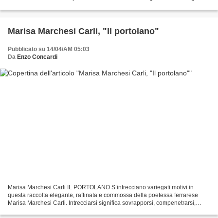
sistema i molti giudizî critici stilati...
Marisa Marchesi Carli, "Il portolano"
Pubblicato su 14/04/AM 05:03
Da
Enzo Concardi
Marisa Marchesi Carli IL PORTOLANO S’intrecciano variegati motivi in
questa raccolta elegante, raffinata e commossa della poetessa ferrarese
Marisa Marchesi Carli. Intrecciarsi significa sovrapporsi, compenetrarsi,
sgorgare dall’interiorità in libere...