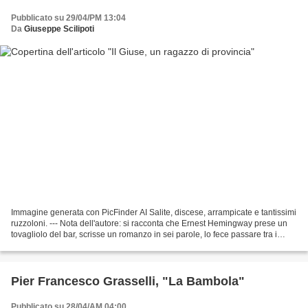
Pubblicato su 29/04/PM 13:04
Da
Giuseppe Scilipoti
Immagine generata con PicFinder AI Salite, discese, arrampicate e tantissimi
ruzzoloni. --- Nota dell'autore: si racconta che Ernest Hemingway prese un
tovagliolo del bar, scrisse un romanzo in sei parole, lo fece passare tra i
commensali e raccolse le...
Pier Francesco Grasselli, "La Bambola"
Pubblicato su 28/04/AM 04:00