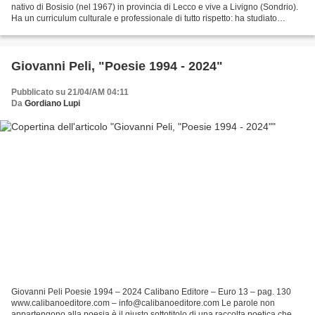
nativo di Bosisio (nel 1967) in provincia di Lecco e vive a Livigno (Sondrio).
Ha un curriculum culturale e professionale di tutto rispetto: ha studiato
Filosofia, ha formazione teologica,...
Giovanni Peli, "Poesie 1994 - 2024"
Pubblicato su 21/04/AM 04:11
Da
Gordiano Lupi
Giovanni Peli Poesie 1994 – 2024 Calibano Editore – Euro 13 – pag. 130
www.calibanoeditore.com – info@calibanoeditore.com Le parole non
appartengono alla poesia è il giusto sottotitolo di una raccolta poetica che