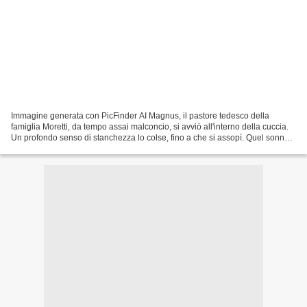
Immagine generata con PicFinder AI Magnus, il pastore tedesco della
famiglia Moretti, da tempo assai malconcio, si avviò all'interno della cuccia.
Un profondo senso di stanchezza lo colse, fino a che si assopì. Quel sonno
fu dolcissimo e breve. Al risveglio,...