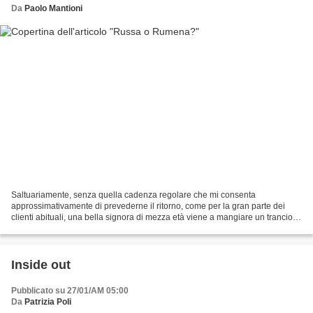
Da
Paolo Mantioni
Saltuariamente, senza quella cadenza regolare che mi consenta
approssimativamente di prevederne il ritorno, come per la gran parte dei
clienti abituali, una bella signora di mezza età viene a mangiare un trancio di
pizza, sempre la stessa varietà e la...
Inside out
Pubblicato su 27/01/AM 05:00
Da
Patrizia Poli