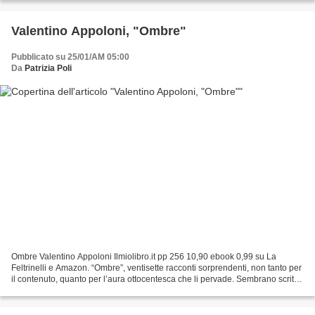
Valentino Appoloni, "Ombre"
Pubblicato su 25/01/AM 05:00
Da
Patrizia Poli
Ombre Valentino Appoloni Ilmiolibro.it pp 256 10,90 ebook 0,99 su La
Feltrinelli e Amazon. “Ombre”, ventisette racconti sorprendenti, non tanto per
il contenuto, quanto per l’aura ottocentesca che li pervade. Sembrano scritti
da Tolstoj, da Gogol e di...