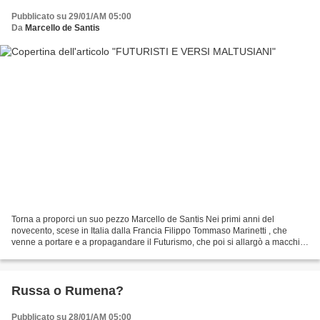
Pubblicato su 29/01/AM 05:00
Da
Marcello de Santis
Torna a proporci un suo pezzo Marcello de Santis Nei primi anni del
novecento, scese in Italia dalla Francia Filippo Tommaso Marinetti , che
venne a portare e a propagandare il Futurismo, che poi si allargò a macchia
d'olio fino a giungere anche nella...
Russa o Rumena?
Pubblicato su 28/01/AM 05:00