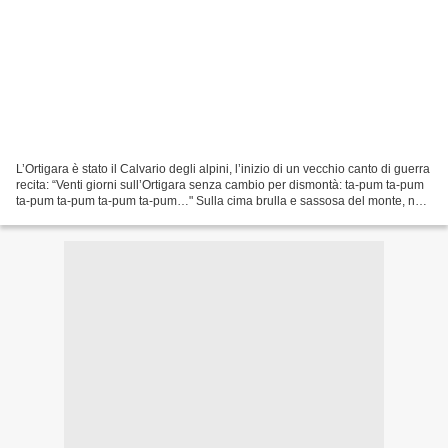
L’Ortigara è stato il Calvario degli alpini, l’inizio di un vecchio canto di guerra
recita: “Venti giorni sull’Ortigara senza cambio per dismontà: ta-pum ta-pum
ta-pum ta-pum ta-pum ta-pum…" Sulla cima brulla e sassosa del monte, nel
1920, è stata eretta...