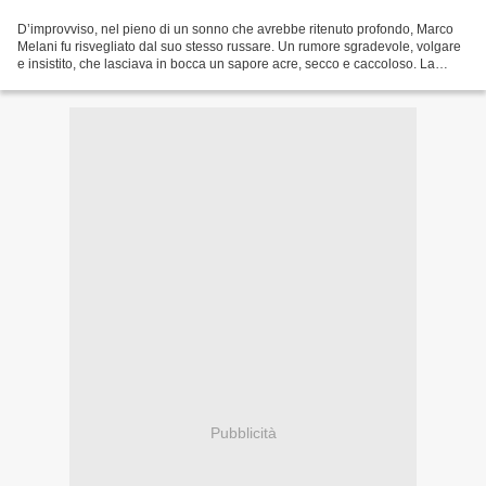
D’improvviso, nel pieno di un sonno che avrebbe ritenuto profondo, Marco
Melani fu risvegliato dal suo stesso russare. Un rumore sgradevole, volgare
e insistito, che lasciava in bocca un sapore acre, secco e caccoloso. La
stanza era avvolta nel buio,...
Pubblicità