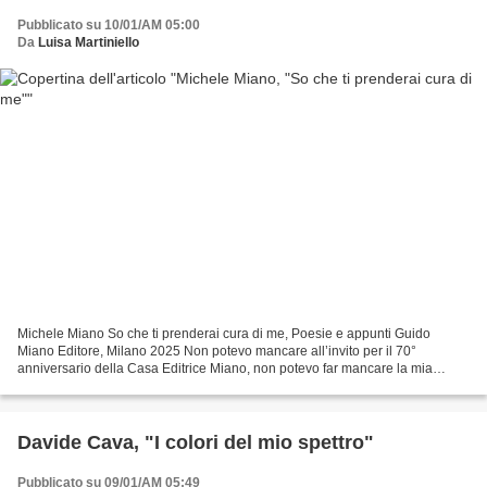
Pubblicato su 10/01/AM 05:00
Da
Luisa Martiniello
Michele Miano So che ti prenderai cura di me, Poesie e appunti Guido
Miano Editore, Milano 2025 Non potevo mancare all’invito per il 70°
anniversario della Casa Editrice Miano, non potevo far mancare la mia
presenza per ricordare Guido Miano, che come...
Davide Cava, "I colori del mio spettro"
Pubblicato su 09/01/AM 05:49