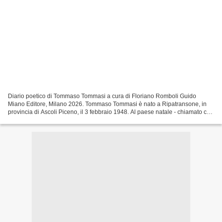
Diario poetico di Tommaso Tommasi a cura di Floriano Romboli Guido
Miano Editore, Milano 2026. Tommaso Tommasi è nato a Ripatransone, in
provincia di Ascoli Piceno, il 3 febbraio 1948. Al paese natale - chiamato con
affettuosa confidenzialità Kipa - ,...