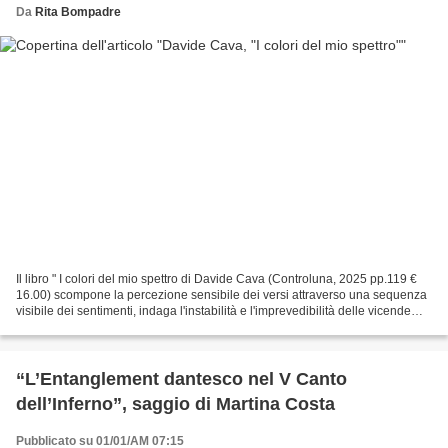
Da
Rita Bompadre
Il libro " I colori del mio spettro di Davide Cava (Controluna, 2025 pp.119 €
16.00) scompone la percezione sensibile dei versi attraverso una sequenza
visibile dei sentimenti, indaga l'instabilità e l'imprevedibilità delle vicende
umane, condensa il...
“L’Entanglement dantesco nel V Canto
dell’Inferno”, saggio di Martina Costa
Pubblicato su 01/01/AM 07:15