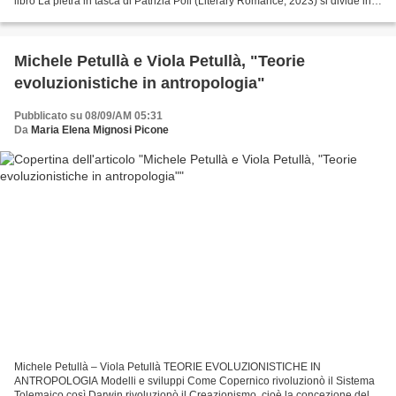
libro La pietra in tasca di Patrizia Poli (Literary Romance, 2023) si divide in
due parti in cui nella...
Michele Petullà e Viola Petullà, "Teorie
evoluzionistiche in antropologia"
Pubblicato su 08/09/AM 05:31
Da
Maria Elena Mignosi Picone
Michele Petullà – Viola Petullà TEORIE EVOLUZIONISTICHE IN
ANTROPOLOGIA Modelli e sviluppi Come Copernico rivoluzionò il Sistema
Tolemaico così Darwin rivoluzionò il Creazionismo, cioè la concezione del