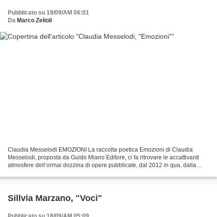
Pubblicato su 19/09/AM 06:01
Da
Marco Zelioli
Claudia Messelodi EMOZIONI La raccolta poetica Emozioni di Claudia
Messelodi, proposta da Guido Miano Editore, ci fa ritrovare le accattivanti
atmosfere dell’ormai dozzina di opere pubblicate, dal 2012 in qua, dalla
poetessa trentina, di Arco. Il suo...
Sillvia Marzano, "Voci"
Pubblicato su 18/09/AM 05:09