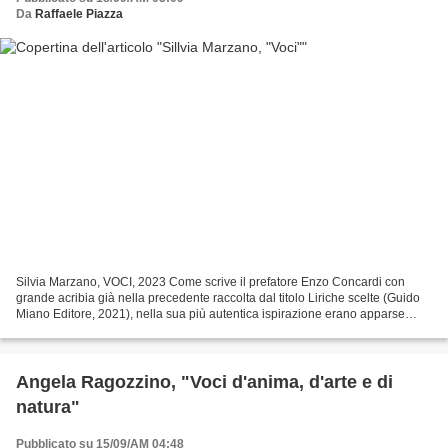
Da
Raffaele Piazza
Silvia Marzano, VOCI, 2023 Come scrive il prefatore Enzo Concardi con
grande acribia già nella precedente raccolta dal titolo Liriche scelte (Guido
Miano Editore, 2021), nella sua più autentica ispirazione erano apparse
componenti intuitive, irrazionali,...
Angela Ragozzino, "Voci d'anima, d'arte e di
natura"
Pubblicato su 15/09/AM 04:48