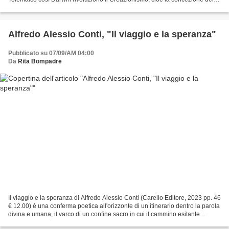
Dio Creatore, con il conseguente Piano Provvidenziale...
Alfredo Alessio Conti, "Il viaggio e la speranza"
Pubblicato su 07/09/AM 04:00
Da
Rita Bompadre
Il viaggio e la speranza di Alfredo Alessio Conti (Carello Editore, 2023 pp. 46
€ 12.00) è una conferma poetica all'orizzonte di un itinerario dentro la parola
divina e umana, il varco di un confine sacro in cui il cammino esitante
dell'uomo è la prima,...