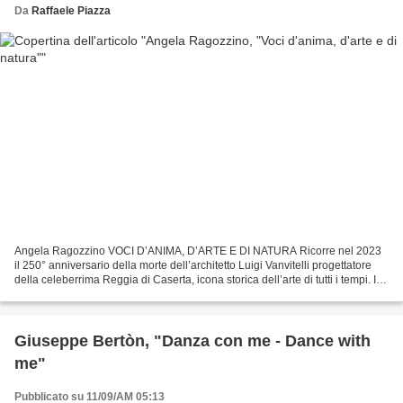
Da
Raffaele Piazza
Angela Ragozzino VOCI D’ANIMA, D’ARTE E DI NATURA Ricorre nel 2023
il 250° anniversario della morte dell’architetto Luigi Vanvitelli progettatore
della celeberrima Reggia di Caserta, icona storica dell’arte di tutti i tempi. In
questo libro che va oltre...
Giuseppe Bertòn, "Danza con me - Dance with
me"
Pubblicato su 11/09/AM 05:13