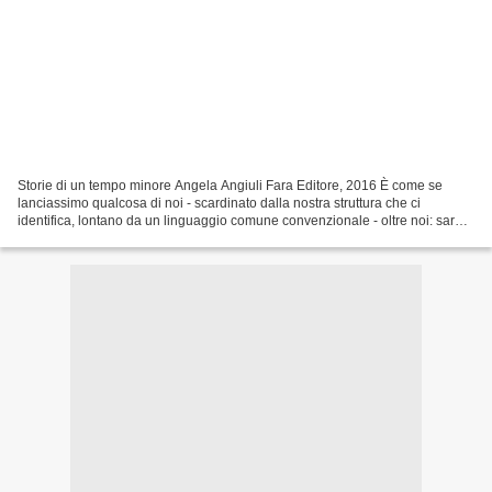
Storie di un tempo minore Angela Angiuli Fara Editore, 2016 È come se
lanciassimo qualcosa di noi - scardinato dalla nostra struttura che ci
identifica, lontano da un linguaggio comune convenzionale - oltre noi: sarà
questo un buon verso. Non cade, non...