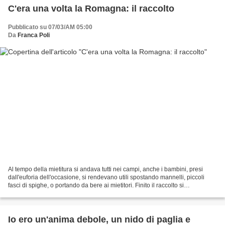
C'era una volta la Romagna: il raccolto
Pubblicato su 07/03/AM 05:00
Da
Franca Poli
Al tempo della mietitura si andava tutti nei campi, anche i bambini, presi
dall'euforia dell'occasione, si rendevano utili spostando mannelli, piccoli
fasci di spighe, o portando da bere ai mietitori. Finito il raccolto si
trasportavano a casa i covoni...
Io ero un'anima debole, un nido di paglia e