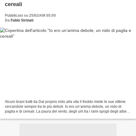
cereali
Pubblicato su 25/02/AM 05:00
Da
Fabio Strinati
Alcuni brani tratti da Dal proprio nido alla vita ll freddo miete le sue vittime
cercandole sempre tra le più deboli. Io ero un’anima debole, un nido di
paglia e di cereali. La paura del vento, degli urli tra i rami spogli degli alberi
spettrali, e le...