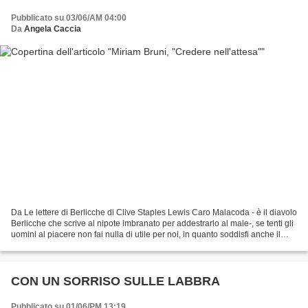
Pubblicato su 03/06/AM 04:00
Da
Angela Caccia
Da Le lettere di Berlicche di Clive Staples Lewis Caro Malacoda - è il diavolo
Berlicche che scrive al nipote imbranato per addestrarlo al male-, se tenti gli
uomini al piacere non fai nulla di utile per noi, in quanto soddisfi anche il
nostro Nemico,...
CON UN SORRISO SULLE LABBRA
Pubblicato su 01/06/PM 13:19