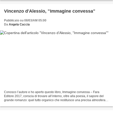
Vincenzo d'Alessio, "Immagine convessa"
Pubblicato su 08/03/AM 05:00
Da
Angela Caccia
Conosco l’autore e ho aperto questo libro, Immagine convessa – Fara
Editore 2017, conscia di trovare all’interno, oltre alla poesia, il sapore del
grande romanzo: quel tutto organico che restituisce una precisa atmosfera
da cui, tu lettore, non ti divincoli...