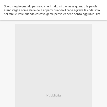
Stavo meglio quando pensavo che il gatto mi baciasse quando le parole
erano vaghe come stelle del Leopardi quando il cane agitava la coda solo
per fare le feste quando cercavo gente per voler bene senza aggiunte Dietro
c’era quello che si vede E sangue...
Pubblicità