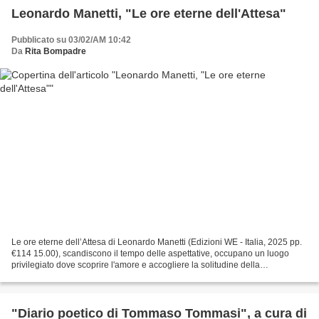
Leonardo Manetti, "Le ore eterne dell'Attesa"
Pubblicato su 03/02/AM 10:42
Da
Rita Bompadre
Le ore eterne dell’Attesa di Leonardo Manetti (Edizioni WE - Italia, 2025 pp.
€114 15.00), scandiscono il tempo delle aspettative, occupano un luogo
privilegiato dove scoprire l'amore e accogliere la solitudine della
sospensione, interpretano il cammino...
"Diario poetico di Tommaso Tommasi", a cura di