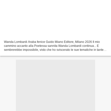
Wanda Lombardi Araba fenice Guido Miano Editore, Milano 2026 Il mio
cammino accanto alla Poetessa sannita Wanda Lombardi continua... E
sembrerebbe impossibile, visto che ho sviscerato le sue tematiche in tante
sillogi e ho ricevuto l’onore di essere,...