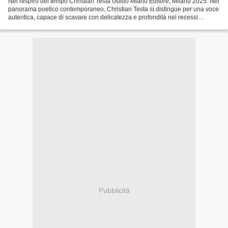
Nel respiro del tempo Christian Testa Guido Miano Editore, Milano 2025. Nel
panorama poetico contemporaneo, Christian Testa si distingue per una voce
autentica, capace di scavare con delicatezza e profondità nei recessi
dell’interiorità umana. Dopo il...
Pubblicità