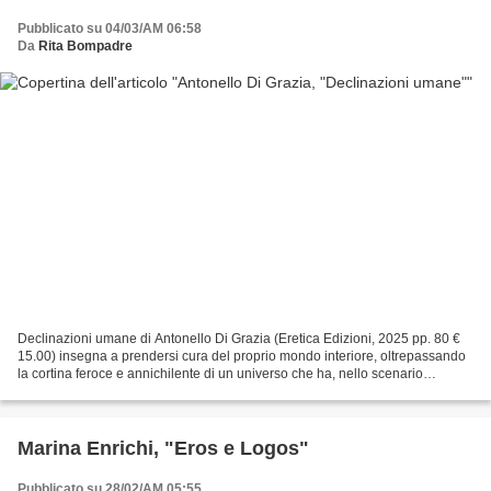
Pubblicato su 04/03/AM 06:58
Da
Rita Bompadre
Declinazioni umane di Antonello Di Grazia (Eretica Edizioni, 2025 pp. 80 €
15.00) insegna a prendersi cura del proprio mondo interiore, oltrepassando
la cortina feroce e annichilente di un universo che ha, nello scenario
spaventoso di una attualità irruente...
Marina Enrichi, "Eros e Logos"
Pubblicato su 28/02/AM 05:55