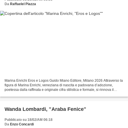
Da
Raffaelel Piazza
Marina Enrichi Eros e Logos Guido Miano Editore, Milano 2026 Attraverso la
figura di Marina Enrichi, veneziana di nascita e padovana d’adozione,
poetessa dalla raffinata e originale cifra stilistica e formale, si rinnova il
binomio scientifico-umanistico...
Wanda Lombardi, "Araba Fenice"
Pubblicato su 18/02/AM 06:18
Da
Enzo Concardi