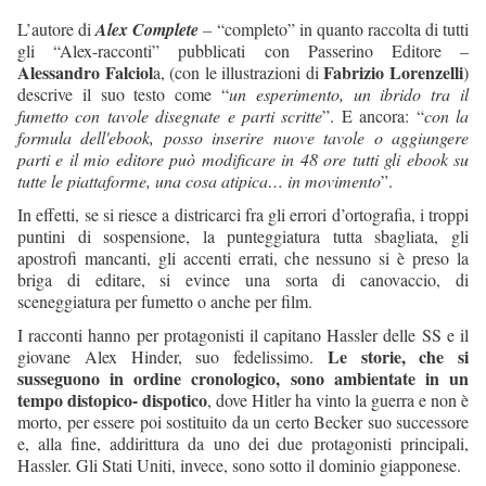
L’autore di
Alex Complete
–
“completo” in quanto raccolta di tutti
gli “Alex-racconti” pubblicati con Passerino Editore –
Alessandro Falciol
Fabrizio Lorenzelli
a, (con le illustrazioni di
)
descrive il suo testo come “
un esperimento, un ibrido tra il
fumetto con tavole disegnate e parti scritte
”. E ancora: “
con la
formula dell'ebook, posso inserire nuove tavole o aggiungere
parti e il mio editore può modificare in 48 ore tutti gli ebook su
tutte le piattaforme, una cosa atipica… in movimento
”.
In effetti, se si riesce a districarci fra gli errori d’ortografia, i troppi
puntini di sospensione, la punteggiatura tutta sbagliata, gli
apostrofi mancanti, gli accenti errati, che nessuno si è preso la
briga di editare, si evince una sorta di canovaccio, di
sceneggiatura per fumetto o anche per film.
I racconti hanno per protagonisti il capitano Hassler delle SS e il
Le storie, che si
giovane Alex Hinder, suo fedelissimo.
susseguono in ordine cronologico, sono ambientate in un
tempo distopico- dispotico
, dove Hitler ha vinto la guerra e non è
morto, per essere poi sostituito da un certo Becker suo successore
e, alla fine, addirittura da uno dei due protagonisti principali,
Hassler. Gli Stati Uniti, invece, sono sotto il dominio giapponese.