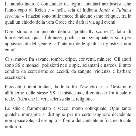
Il mondo intero è comandato da regimi totalitari nazifascisti che
fanno capo al Reich e – nella scia di Indiana
Jones e l’ultima
crociata
– i nazisti sono sulle tracce di alcune sante reliquie, fra le
quali un chiodo della vera Croce che darà il via agli eventi.
Ogni storia è un piccolo delirio “politically scorrect”, fatto di
trame veloci, quasi fulminee, pochissimo sviluppate e solo per
appassionati del genere, all’interno delle quali “la giustizia non
entra”.
Ci si muove fra savane, tombe, cripte, conventi, miniere. Gli attori
sono SS e monaci, poliziotti neri e spie, sciamani e narcos, il tutto
condito da esoterismo ed eccidi, da sangue, violenza e barbare
esecuzioni.
Parecchi i temi trattati, la lotta fra l’esercito e la Gestapo e
all’interno delle stesse SS, il misticismo, il contrasto fra ideale e
reale, l’idea che la vera scienza sia la religione.
Lo stile è frammentato e secco, molto colloquiale. Ogni tanto
qualche immagine si distingue per un certo languore decadente
non spiacevole, ad esempio la figura del cantante in frac nel locale
notturno.