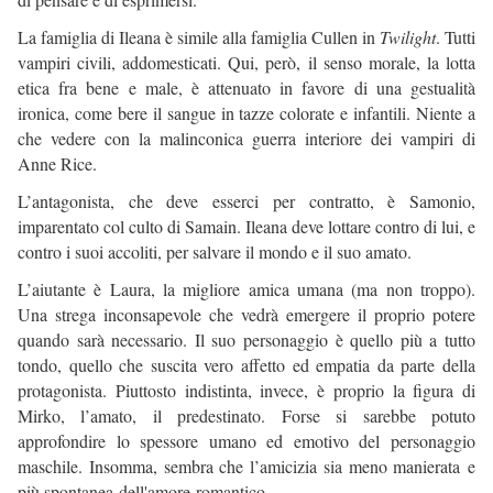
La famiglia di Ileana è simile alla famiglia Cullen in
Twilight
. Tutti
vampiri civili, addomesticati. Qui, però, il senso morale, la lotta
etica fra bene e male, è attenuato in favore di una gestualità
ironica, come bere il sangue in tazze colorate e infantili. Niente a
che vedere con la malinconica guerra interiore dei vampiri di
Anne Rice.
L’antagonista, che deve esserci per contratto, è Samonio,
imparentato col culto di Samain. Ileana deve lottare contro di lui, e
contro i suoi accoliti, per salvare il mondo e il suo amato.
L’aiutante è Laura, la migliore amica umana (ma non troppo).
Una strega inconsapevole che vedrà emergere il proprio potere
quando sarà necessario. Il suo personaggio è quello più a tutto
tondo, quello che suscita vero affetto ed empatia da parte della
protagonista. Piuttosto indistinta, invece, è proprio la figura di
Mirko, l’amato, il predestinato. Forse si sarebbe potuto
approfondire lo spessore umano ed emotivo del personaggio
maschile. Insomma, sembra che l’amicizia sia meno manierata e
più spontanea dell'amore romantico.