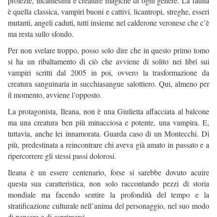
profezie, incantesimi e creature magiche di ogni genere. La fauna
è quella classica, vampiri buoni e cattivi, licantropi, streghe, esseri
mutanti, angeli caduti, tutti insieme nel calderone veronese che c’è
ma resta sullo sfondo.
Per non svelare troppo, posso solo dire che in questo primo tomo
si ha un ribaltamento di ciò che avviene di solito nei libri sui
vampiri scritti dal 2005 in poi, ovvero la trasformazione da
creatura sanguinaria in succhiasangue salottiero. Qui, almeno per
il momento, avviene l’opposto.
La protagonista, Ileana, non è una Giulietta affacciata al balcone
ma una creatura ben più minacciosa e potente, una vampira. E,
tuttavia, anche lei innamorata. Guarda caso di un Montecchi. Di
più, predestinata a reincontrare chi aveva già amato in passato e a
ripercorrere gli stessi passi dolorosi.
Ileana è un essere centenario, forse si sarebbe dovuto acuire
questa sua caratteristica, non solo raccontando pezzi di storia
mondiale ma facendo sentire la profondità del tempo e la
stratificazione culturale nell’anima del personaggio, nel suo modo
di pensare e di esprimersi.