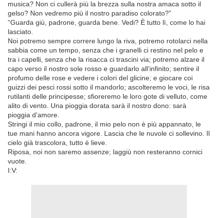
musica? Non ci cullerà più la brezza sulla nostra amaca sotto il
gelso? Non vedremo più il nostro paradiso colorato?”
“Guarda giù, padrone, guarda bene. Vedi? È tutto lì, come lo hai
lasciato.
Noi potremo sempre correre lungo la riva, potremo rotolarci nella
sabbia come un tempo, senza che i granelli ci restino nel pelo e
tra i capelli, senza che la risacca ci trascini via; potremo alzare il
capo verso il nostro sole rosso e guardarlo all’infinito; sentire il
profumo delle rose e vedere i colori del glicine; e giocare coi
guizzi dei pesci rossi sotto il mandorlo; ascolteremo le voci, le risa
rutilanti delle principesse; sfioreremo le loro gote di velluto, come
alito di vento. Una pioggia dorata sarà il nostro dono: sarà
pioggia d’amore.
Stringi il mio collo, padrone, il mio pelo non è più appannato, le
tue mani hanno ancora vigore. Lascia che le nuvole ci sollevino. Il
cielo già trascolora, tutto è lieve.
Riposa, noi non saremo assenze; laggiù non resteranno cornici
vuote.
I:V: