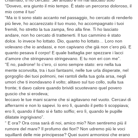
chiamato, ti ho cercato. Sei andato e mi hai lasciato solo”
“Dovevo, era giunto il mio tempo. È stato un percorso doloroso, il
mio come il tuo”
“Ma io ti sono stato accanto nel passaggio, ho cercato di renderlo
più lieve, ho accarezzato il tuo muso, ho accompagnato i tuoi
fremiti, ho stretto la tua zampa, fino alla fine. Ti ho lasciato
andare, non ho cercato di trattenerti. Il tuo cammino è stato
dolce. Io invece ho lottato. Dio, quanto ho lottato… Loro non
volevano che io andassi, e non capivano che già non c’ero più. E
quanto pesava il corpo! E quale battaglia per spezzare i lacci
d’amore che stringevano stringevano. E tu non eri con me”.
“E no, padrone! Io c’ero, ci sono sempre stato: ero nella tua
mente sconvolta, tra i tuoi fantasmi, nelle tue urla disperate, nel
gorgoglìo dei tuoi polmoni, nei rantoli della tua gola arsa, negli
umori che ti inondavano il volto; alitavo sul tuo collo, sulla tua
fronte; ti davo calore quando brividi scuotevano quel povero
guscio che si erodeva;
leccavo le tue mani scarne che si agitavano nel vuoto. Cercavi di
afferrarmi e non lo sapevi. Io ero lì, quando il petto ti scoppiava;
ero lì, quando il fiato si è fatto soffio; ero lì, quando le pupille
dilatate ingrigivano”.
“ E ora? Ora cosa sarà di noi, amico mio? Non sentiremo più il
rumore del mare? Il profumo dei fiori? Non udremo più le voci
squillanti delle mie principesse? Quei suoni armoniosi che erano