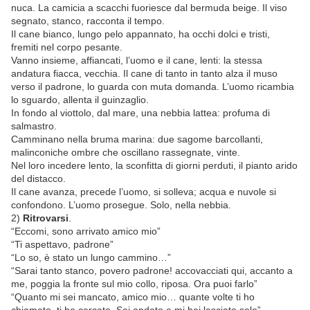
nuca. La camicia a scacchi fuoriesce dal bermuda beige. Il viso
segnato, stanco, racconta il tempo.
Il cane bianco, lungo pelo appannato, ha occhi dolci e tristi,
fremiti nel corpo pesante.
Vanno insieme, affiancati, l’uomo e il cane, lenti: la stessa
andatura fiacca, vecchia. Il cane di tanto in tanto alza il muso
verso il padrone, lo guarda con muta domanda. L’uomo ricambia
lo sguardo, allenta il guinzaglio.
In fondo al viottolo, dal mare, una nebbia lattea: profuma di
salmastro.
Camminano nella bruma marina: due sagome barcollanti,
malinconiche ombre che oscillano rassegnate, vinte.
Nel loro incedere lento, la sconfitta di giorni perduti, il pianto arido
del distacco.
Il cane avanza, precede l’uomo, si solleva; acqua e nuvole si
confondono. L’uomo prosegue. Solo, nella nebbia.
2)
Ritrovarsi
.
“Eccomi, sono arrivato amico mio”
“Ti aspettavo, padrone”
“Lo so, è stato un lungo cammino…”
“Sarai tanto stanco, povero padrone! accovacciati qui, accanto a
me, poggia la fronte sul mio collo, riposa. Ora puoi farlo”
“Quanto mi sei mancato, amico mio… quante volte ti ho