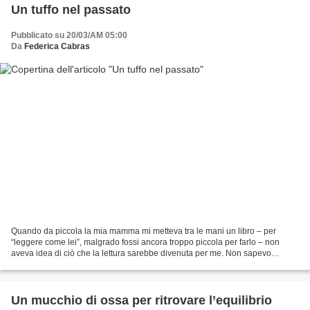
Un tuffo nel passato
Pubblicato su 20/03/AM 05:00
Da
Federica Cabras
Quando da piccola la mia mamma mi metteva tra le mani un libro – per
“leggere come lei”, malgrado fossi ancora troppo piccola per farlo – non
aveva idea di ciò che la lettura sarebbe divenuta per me. Non sapevo
ancora cosa quegli scarabocchi scuri significassero,...
Un mucchio di ossa per ritrovare l’equilibrio