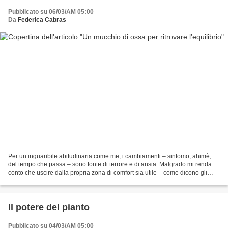
Pubblicato su 06/03/AM 05:00
Da
Federica Cabras
Per un’inguaribile abitudinaria come me, i cambiamenti – sintomo, ahimè,
del tempo che passa – sono fonte di terrore e di ansia. Malgrado mi renda
conto che uscire dalla propria zona di comfort sia utile – come dicono gli
specialisti? – a sentirsi vivi,...
Il potere del pianto
Pubblicato su 04/03/AM 05:00