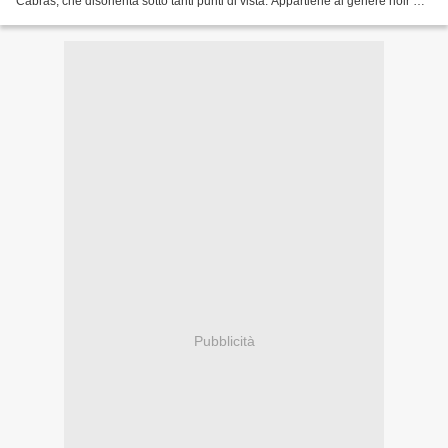
Cabras, che disorienta sotto tanti punti di vista. Appartiene al genere noir ma
sembra voler scavare nell’approfondimento...
Pubblicità