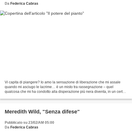
Da
Federica Cabras
Vi capita di piangere? Io amo la sensazione di liberazione che mi assale
quando mi asciugo le lacrime… è un misto tra rassegnazione – quel
qualcosa che mi ha condotto alla disperazione più nera diventa, in un certo
qual modo, sopportabile solo dopo un...
Meredith Wild, "Senza difese"
Pubblicato su 23/02/AM 05:00
Da
Federica Cabras