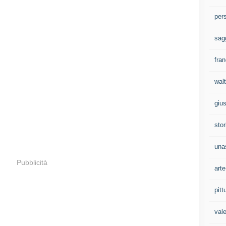
per
sag
fran
walt
gius
stor
una
Pubblicità
arte
pitt
val