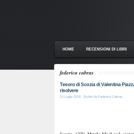
HOME
RECENSIONI DI LIBRI
federica cabras
Tesoro di Scozia di Valentina Piazza
risolvere
13 Luglio 2018
, Scritto da Federica Cabras
Scozia, 1270. Murdo MacLeod, signore