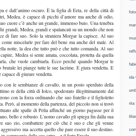
e dall’animo oscuro. È la figlia di Eeta, re della città di
foto
tri, Medea, è capace di picchi d’amore ma anche di odio,
l suo cuore c’è anche un grande, immenso buio. Una tenebra
mar
chi grandi, Medea, grandi e spalancati su un mondo che non
e di fare suo. Solo la straniera Morgar la capisce. Al suo
mus
 come miscelarle per fare del bene ma anche del male. Al
lla notte, la dea che tutto può e che tutto comanda. Al suo
raff
 capire, Medea si sente amata, coccolata, protetta da quella
marla, che vuole cambiarla. Ecco perché quando Morgar le
fab
 brutale lei piange tutte le sue lacrime. E giura vendetta. E
capace di giurare vendetta.
ida 
o con le sembianze di cavallo, in un posto sperduto della
ttimo re della città di Iolco, spodestato illegittimamente dal
umb
 trono con la forza ordinando che suo fratello e il figlioletto
ta. Però, al momento della partenza, del piccolo non si trovò
rit
uato alle spalle di Pelia affinché un giorno pagasse per il
ano, bello e robusto. L’uomo cavallo gli spiega fin dalla sua
lil
re suo zio, combattere per ciò che è suo e che gli venne
ggressivo ma accetta quello che pare essere il suo destino.
com
in compagnia della sua cetra – e il forte Eracle.