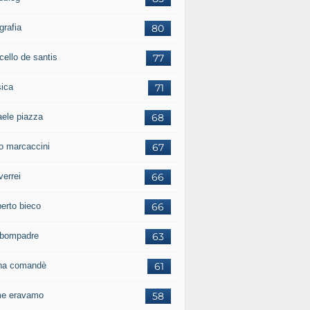
grafia
80
cello de santis
77
ica
71
aele piazza
68
io marcaccini
67
verrei
66
erto bieco
66
a bompadre
63
iana comandè
61
e eravamo
58