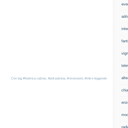
eve
adri
inte
fan
vign
tele
alte
Con tag
#federica cabras
,
#poli patrizia
,
#recensioni
,
#miti e leggende
chi
enz
mo
rad