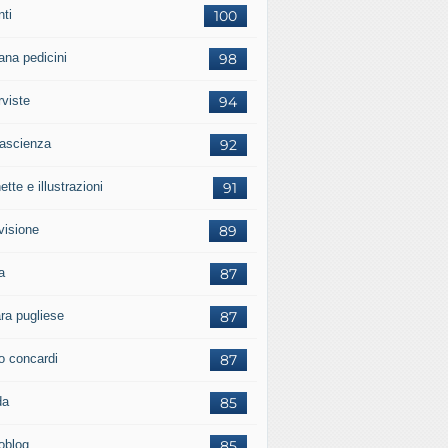
nti
100
ana pedicini
98
rviste
94
tascienza
92
ette e illustrazioni
91
visione
89
a
87
ara pugliese
87
o concardi
87
da
85
ioblog
85