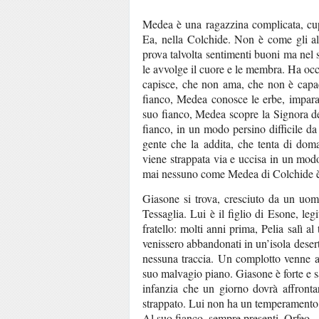
Medea è una ragazzina complicata, cupa 
Ea, nella Colchide. Non è come gli al
prova talvolta sentimenti buoni ma ne
le avvolge il cuore e le membra. Ha oc
capisce, che non ama, che non è capac
fianco, Medea conosce le erbe, impara
suo fianco, Medea scopre la Signora de
fianco, in un modo persino difficile da
gente che la addita, che tenta di do
viene strappata via e uccisa in un modo
mai nessuno come Medea di Colchide è 
Giasone si trova, cresciuto da un uom
Tessaglia. Lui è il figlio di Esone, legi
fratello: molti anni prima, Pelia salì al
venissero abbandonati in un’isola deser
nessuna traccia. Un complotto venne att
suo malvagio piano. Giasone è forte e s
infanzia che un giorno dovrà affronta
strappato. Lui non ha un temperamento a
Al suo fianco, sempre presenti, Orfeo – 