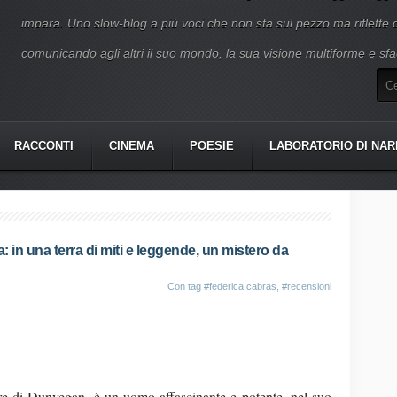
impara. Uno slow-blog a più voci che non sta sul pezzo ma riflette
comunicando agli altri il suo mondo, la sua visione multiforme e sfa
RACCONTI
CINEMA
POESIE
LABORATORIO DI NAR
: in una terra di miti e leggende, un mistero da
Con tag
#federica cabras
,
#recensioni
 di Dunvegan, è un uomo affascinante e potente, nel suo