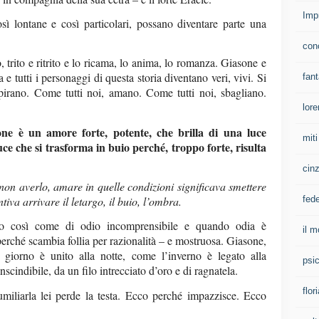
Imp
sì lontane e così particolari, possano diventare parte una
con
 trito e ritrito e lo ricama, lo anima, lo romanza. Giasone e
e tutti i personaggi di questa storia diventano veri, vivi. Si
fan
spirano. Come tutti noi, amano. Come tutti noi, sbagliano.
lore
e è un amore forte, potente, che brilla di una luce
mit
uce che si trasforma in buio perché, troppo forte, risulta
cinz
non averlo, amare in quelle condizioni significava smettere
iva arrivare il letargo, il buio, l’ombra.
fed
o così come di odio incomprensibile e quando odia è
il m
 perché scambia follia per razionalità – e mostruosa. Giasone,
 giorno è unito alla notte, come l’inverno è legato alla
psi
nscindibile, da un filo intrecciato d’oro e di ragnatela.
flor
iliarla lei perde la testa. Ecco perché impazzisce. Ecco