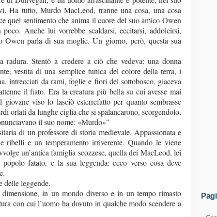
inavi. Ha tutto, Murdo MacLeod, tranne una cosa, una cosa
ce quel sentimento che anima il cuore del suo amico Owen
poco. Anche lui vorrebbe scaldarsi, eccitarsi, addolcirsi,
o Owen parla di sua moglie. Un giorno, però, questa sua
lla radura. Stentò a credere a ciò che vedeva: una donna
nte, vestita di una semplice tunica del colore della terra, i
na, intrecciati da rami, foglie e fiori del sottobosco, giaceva
ttenne il fiato. Era la creatura più bella su cui avesse mai
l giovane viso lo lasciò esterrefatto per quanto sembrasse
erdi orlati da lunghe ciglia che si spalancarono, scorgendolo,
 pronunciavano il suo nome: «Murdo»”
rsitaria di un professore di storia medievale. Appassionata e
 e ribelli e un temperamento irriverente. Quando le viene
vvolge un’antica famiglia scozzese, quella dei MacLeod, lei
 popolo fatato, e la sua leggenda: ecco verso cosa deve
e.
 e delle leggende.
ra dimensione, in un mondo diverso e in un tempo rimasto
Pag
atura con cui l’uomo ha dovuto in qualche modo scendere a