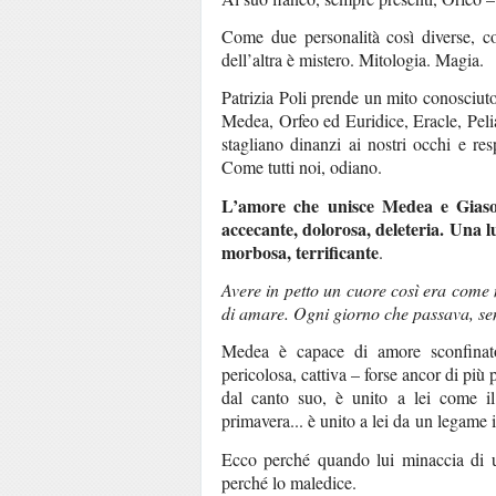
Come due personalità così diverse, co
dell’altra è mistero. Mitologia. Magia.
Patrizia Poli prende un mito conosciuto,
Medea, Orfeo ed Euridice, Eracle, Pelia 
stagliano dinanzi ai nostri occhi e re
Come tutti noi, odiano.
L’amore che unisce Medea e Giason
accecante, dolorosa, deleteria. Una l
morbosa, terrificante
.
Avere in petto un cuore così era come 
di amare. Ogni giorno che passava, sent
Medea è capace di amore sconfinat
pericolosa, cattiva – forse ancor di più
dal canto suo, è unito a lei come il
primavera... è unito a lei da un legame i
Ecco perché quando lui minaccia di um
perché lo maledice.