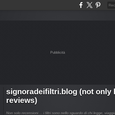
Pubblicità
signoradeifiltri.blog (not only
reviews)
Non solo recensioni ... i filtri sono nello sguardo di chi legge, viagg