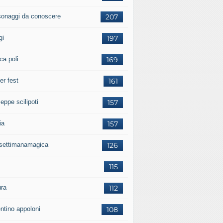
sonaggi da conoscere
207
gi
197
ca poli
169
er fest
161
eppe scilipoti
157
ia
157
settimanamagica
126
115
ura
112
entino appoloni
108