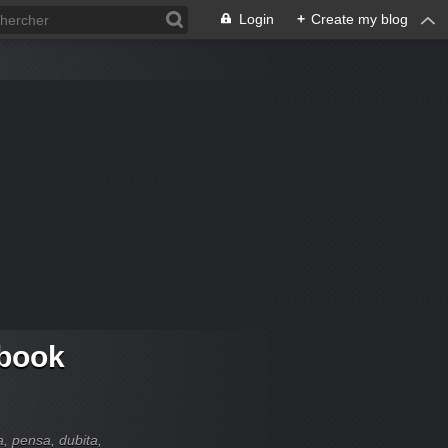
Login
+
Create my blog
 book
ia, pensa, dubita,