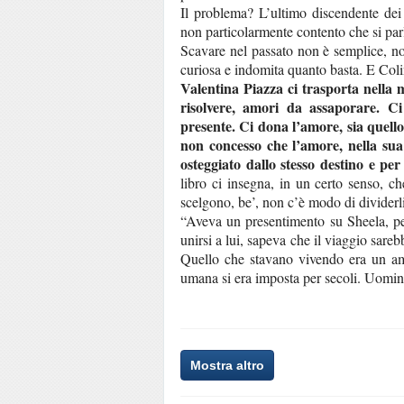
Il problema? L’ultimo discendente de
non particolarmente contento che si parli
Scavare nel passato non è semplice, no
curiosa e indomita quanto basta. E Coli
Valentina Piazza ci trasporta nella 
risolvere, amori da assaporare. 
presente. Ci dona l’amore, sia quell
non concesso che l’amore, nella sua 
osteggiato dallo stesso destino e pe
libro ci insegna, in un certo senso, ch
scelgono, be’, non c’è modo di dividerli
“Aveva un presentimento su Sheela, pe
unirsi a lui, sapeva che il viaggio sar
Quello che stavano vivendo era un amo
umana si era imposta per secoli. Uomini c
Mostra altro