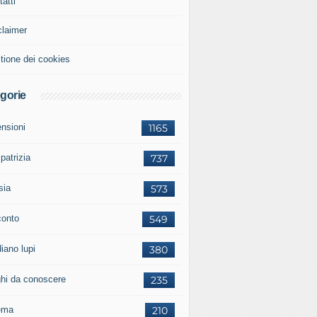
atti
claimer
tione dei cookies
gorie
ensioni
1165
 patrizia
737
sia
573
conto
549
iano lupi
380
ghi da conoscere
235
ema
210