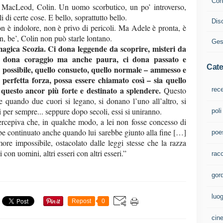
Cont
i MacLeod, Colin. Un uomo scorbutico, un po’ introverso,
 di certe cose. E bello, soprattutto bello.
Dis
n è indolore, non è privo di pericoli. Ma Adele è pronta, è
n, be’, Colin non può starle lontano.
Ges
magica Scozia. Ci dona leggende da scoprire, misteri da
Ci dona coraggio ma anche paura, ci dona passato e
Cate
o possibile, quello consueto, quello normale – ammesso e
perfetta forza, possa essere chiamato così – sia quello
r questo ancor più forte e destinato a splendere.
Questo
rec
e quando due cuori si legano, si donano l’uno all’altro, si
 per sempre... seppure dopo secoli, essi si uniranno.
poli
rcepiva che, in qualche modo, a lei non fosse concesso di
ebbe continuato anche quando lui sarebbe giunto alla fine […]
poe
re impossibile, ostacolato dalle leggi stesse che la razza
on uomini, altri esseri con altri esseri.”
rac
gord
luo
Repost
0
cin