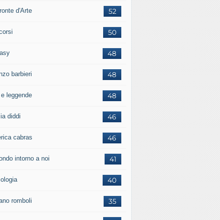
ronte d'Arte
52
corsi
50
tasy
48
nzo barbieri
48
i e leggende
48
ia diddi
46
erica cabras
46
ondo intorno a noi
41
cologia
40
iano romboli
35