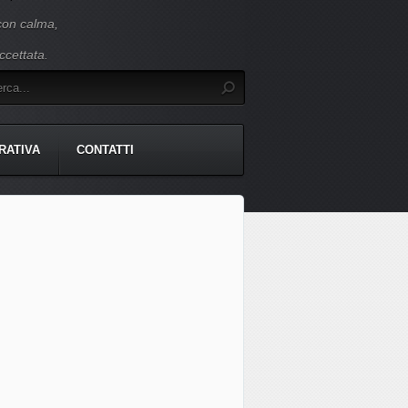
 con calma,
ccettata.
RATIVA
CONTATTI