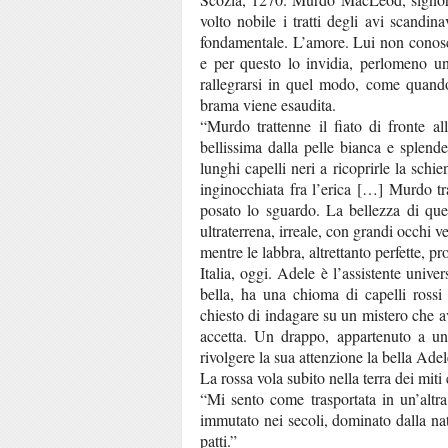
volto nobile i tratti degli avi scand
fondamentale. L’amore. Lui non conos
e per questo lo invidia, perlomeno un 
rallegrarsi in quel modo, come quand
brama viene esaudita.
“Murdo trattenne il fiato di fronte a
bellissima dalla pelle bianca e splende
lunghi capelli neri a ricoprirle la schie
inginocchiata fra l’erica […] Murdo tra
posato lo sguardo. La bellezza di que
ultraterrena, irreale, con grandi occhi v
mentre le labbra, altrettanto perfette,
Italia, oggi. Adele è l’assistente unive
bella, ha una chioma di capelli rossi
chiesto di indagare su un mistero che a
accetta. Un drappo, appartenuto a un
rivolgere la sua attenzione la bella Adel
La rossa vola subito nella terra dei miti
“Mi sento come trasportata in un’alt
immutato nei secoli, dominato dalla n
patti.”