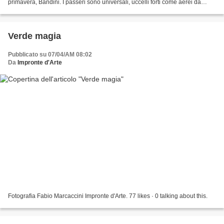
primavera, Bandini. I passeri sono universali, uccelli forti come aerei da
guerra. Gli scoiattoli sono gatti, diffidenti e miti,...
Verde magia
Pubblicato su 07/04/AM 08:02
Da
Impronte d'Arte
Fotografia Fabio Marcaccini Impronte d'Arte. 77 likes · 0 talking about this.