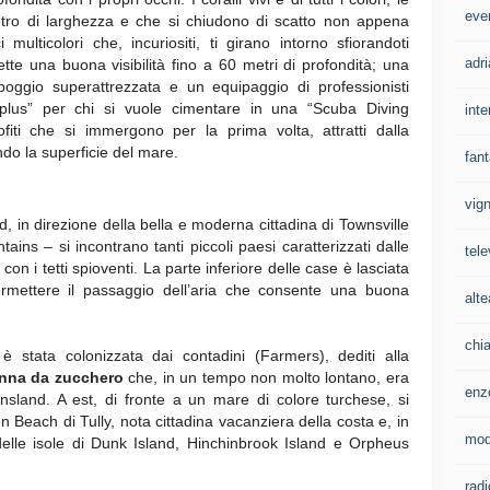
eve
tro di larghezza e che si chiudono di scatto non appena
multicolori che, incuriositi, ti girano intorno sfiorandoti
adri
te una buona visibilità fino a 60 metri di profondità; una
oggio superattrezzata e un equipaggio di professionisti
 “plus” per chi si vuole cimentare in una “Scuba Diving
inte
iti che si immergono per la prima volta, attratti dalla
ndo la superficie del mare.
fan
vign
 in direzione della bella e moderna cittadina di Townsville
ins – si incontrano tanti piccoli paesi caratterizzati dalle
tele
 con i tetti spioventi. La parte inferiore delle case è lasciata
rmettere il passaggio dell’aria che consente una buona
alte
chi
 stata colonizzata dai contadini (Farmers), dediti alla
nna da zucchero
che, in un tempo non molto lontano, era
enz
nsland. A est, di fronte a un mare di colore turchese, si
Beach di Tully, nota cittadina vacanziera della costa e, in
mo
 delle isole di Dunk Island, Hinchinbrook Island e Orpheus
rad