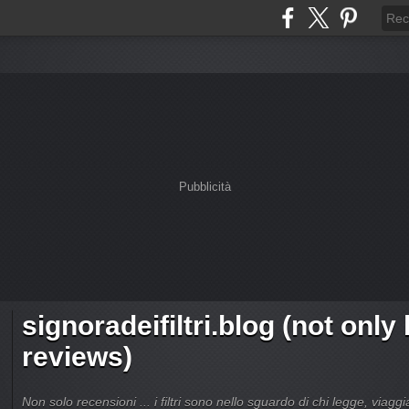
Pubblicità
signoradeifiltri.blog (not only
reviews)
Non solo recensioni ... i filtri sono nello sguardo di chi legge, viagg