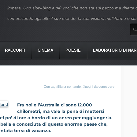
impara. Uno slow-blog a più voci che non sta sul pezzo ma riflette
comunicando agli altri il suo mondo, la sua visione multiforme e sfa
RACCONTI
CINEMA
POESIE
LABORATORIO DI NAR
Con tag
#liliana comandè
,
#luoghi da conoscere
Fra noi e l’Australia ci sono 12.000
chilometri, ma vale la pena di mettersi
el po’ di ore a bordo di un aereo per raggiungerla.
ù bella e conosciuta di questo enorme paese che,
entata terra di vacanza.