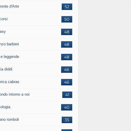
ronte d'Arte
52
corsi
50
tasy
48
nzo barbieri
48
i e leggende
48
ia diddi
46
erica cabras
46
ondo intorno a noi
41
cologia
40
iano romboli
35