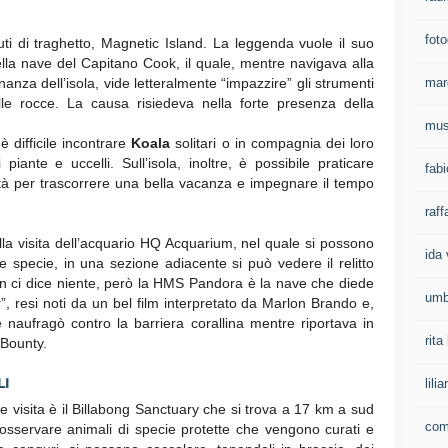
foto
ti di traghetto, Magnetic Island. La leggenda vuole il suo
lla nave del Capitano Cook, il quale, mentre navigava alla
nanza dell’isola, vide letteralmente “impazzire” gli strumenti
mar
lle rocce. La causa risiedeva nella forte presenza della
mus
 difficile incontrare
Koala
solitari o in compagnia dei loro
piante e uccelli. Sull’isola, inoltre, è possibile praticare
fab
vità per trascorrere una bella vacanza e impegnare il tempo
raff
lla visita dell’acquario HQ Acquarium, nel quale si possono
ida 
le specie, in una sezione adiacente si può vedere il relitto
 ci dice niente, però la HMS Pandora è la nave che diede
umb
y
”, resi noti da un bel film interpretato da Marlon Brando e,
ve naufragò contro la barriera corallina mentre riportava in
rit
 Bounty.
LI
lil
e visita è il Billabong Sanctuary che si trova a 17 km a sud
com
 osservare animali di specie protette che vengono curati e