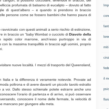
i e canguri, si possono coccolare, tenendoli in braccio, dei
pelliccia profumata di balsamo di eucalipto – dovuto al fatto
Imp
lie di quest’albero – e quando si prendono in braccio
 delle persone come se fossero bambini che hanno paura di
con
fan
ravvicinato con questi animali a serio rischio di estinzione,
re in braccio un “baby Wombat o cucciolo di
Diavolo della
lore
lo ispido color marrone, anch’esso purtroppo in via di
e con la massima tranquillità in braccio agli uomini, proprio
mit
i.
cinz
visitare nuove località. I mezzi di trasporto del Queensland,
fed
il m
 in Italia e la differenza è veramente notevole. Provate ad
oda poltrona e di avere davanti un piccolo tavolo estratto
psi
te a voi. Dallo stesso schienale potete estrarre anche uno
ò conoscere l’orario di partenza e di arrivo, si può osservare
raversando, conoscere il nome delle fermate, la velocità di
flor
i che mancano per giungere alla meta.