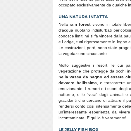
occupato esclusivamente da qualche in
UNA NATURA INTATTA
Nella
rain forest
vivono in totale libe
d’acqua nuotano indisturbati pericolos
conosce limiti né si fa vincere dalla pau
e Lodge, tutti rigorosamente in legno e
Le costruzioni, però, sono state proge
la vegetazione circostante.
Molto suggestivi i resort, le cui p
vegetazione che protegge da occhi ind
nella vasca da bagno ed essere cir
davvero bellissima
, e trascorrere u
emozionante. I rumori e i suoni degli ab
notturno, e le “voci” degli animali e
gracidanti che cercano di attirare il p
rendersi conto così intensamente delle 
un’interessante esperienza da vivere
incontaminata. E qui lo è veramente!
LE JELLY FISH BOX