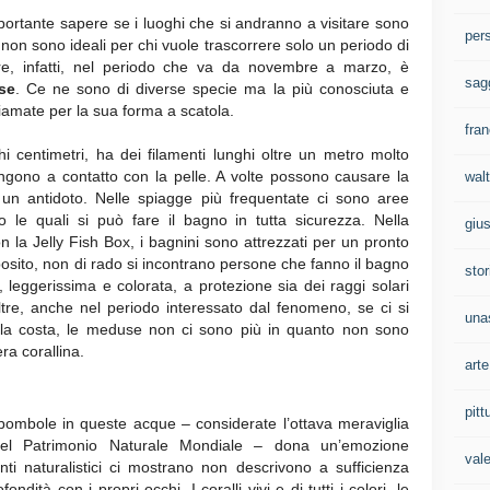
portante sapere se i luoghi che si andranno a visitare sono
per
 non sono ideali per chi vuole trascorrere solo un periodo di
re, infatti, nel periodo che va da novembre a marzo, è
sag
se
. Ce ne sono di diverse specie ma la più conosciuta e
hiamate per la sua forma a scatola.
fran
centimetri, ha dei filamenti lunghi oltre un metro molto
engono a contatto con la pelle. A volte possono causare la
walt
un antidoto. Nelle spiagge più frequentate ci sono aree
ro le quali si può fare il bagno in tutta sicurezza. Nella
gius
 la Jelly Fish Box, i bagnini sono attrezzati per un pronto
oposito, non di rado si incontrano persone che fanno il bagno
stor
 leggerissima e colorata, a protezione sia dei raggi solari
oltre, anche nel periodo interessato dal fenomeno, se ci si
una
alla costa, le meduse non ci sono più in quanto non sono
ra corallina.
arte
pitt
bombole in queste acque – considerate l’ottava meraviglia
del Patrimonio Naturale Mondiale – dona un’emozione
val
nti naturalistici ci mostrano non descrivono a sufficienza
ndità con i propri occhi. I coralli vivi e di tutti i colori, le