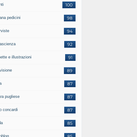
nti
100
ana pedicini
98
rviste
94
tascienza
92
ette e illustrazioni
91
visione
89
a
87
ara pugliese
87
o concardi
87
da
85
ioblog
85