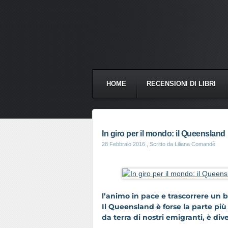
HOME
RECENSIONI DI LIBRI
In giro per il mondo: il Queensland
28 Febbraio 2016
, Scritto da Liliana Comandè
l’animo in pace e trascorrere un b
Il
Queensland
è forse la parte pi
da terra di nostri emigranti, è div