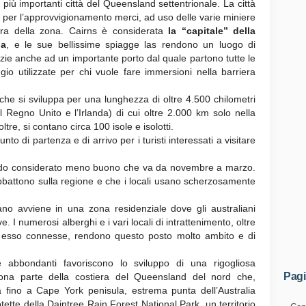
 più importanti città del Queensland settentrionale. La città
 per l’approvvigionamento merci, ad uso delle varie miniere
terra della zona. Cairns è considerata
la “capitale” della
na
, e le sue bellissime spiagge las rendono un luogo di
zie anche ad un importante porto dal quale partono tutte le
gio utilizzate per chi vuole fare immersioni nella barriera
che si sviluppa per una lunghezza di oltre 4.500 chilometri
 Regno Unito e l’Irlanda) di cui oltre 2.000 km solo nella
re, si contano circa 100 isole e isolotti.
to di partenza e di arrivo per i turisti interessati a visitare
iodo considerato meno buono che va da novembre a marzo.
bbattono sulla regione e che i locali usano scherzosamente
iano avviene in una zona residenziale dove gli australiani
 I numerosi alberghi e i vari locali di intrattenimento, oltre
ad esso connesse, rendono questo posto molto ambito e di
abbondanti favoriscono lo sviluppo di una rigogliosa
Pag
ona parte della costiera del Queensland del nord che,
a fino a Cape York penisula, estrema punta dell’Australia
tette della Daintree Rain Forest National Park, un territorio