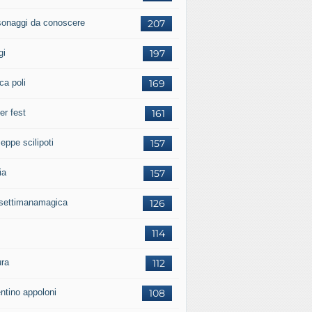
sonaggi da conoscere
207
gi
197
ca poli
169
er fest
161
eppe scilipoti
157
ia
157
settimanamagica
126
114
ura
112
entino appoloni
108