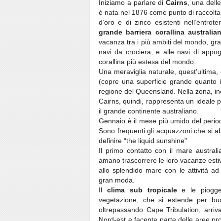
Iniziamo a parlare di
Cairns
, una delle
è nata nel 1876 come punto di raccolta
d’oro e di zinco esistenti nell’entro
grande barriera corallina australia
vacanza tra i più ambiti del mondo, gra
navi da crociera, e alle navi di appog
corallina più estesa del mondo.
Una meraviglia naturale, quest’ultima, 
(copre una superficie grande quanto il
regione del Queensland. Nella zona, inolt
Cairns, quindi, rappresenta un ideale pun
il grande continente australiano.
Gennaio è il mese più umido del per
Sono frequenti gli acquazzoni che si a
definire “the liquid sunshine"
Il primo contatto con il mare austral
amano trascorrere le loro vacanze estive.
allo splendido mare con le attività 
gran moda.
Il
clima sub tropicale
e le piogge 
vegetazione, che si estende per bu
oltrepassando Cape Tribulation, arriv
Nord-est e facente parte delle aree pro