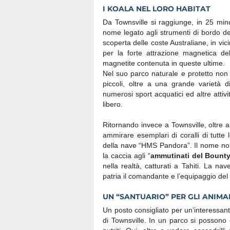
I KOALA NEL LORO HABITAT
Da Townsville si raggiunge, in 25 minu
nome legato agli strumenti di bordo de
scoperta delle coste Australiane, in vici
per la forte attrazione magnetica de
magnetite contenuta in queste ultime.
Nel suo parco naturale e protetto non è
piccoli, oltre a una grande varietà di 
numerosi sport acquatici ed altre atti
libero.
Ritornando invece a Townsville, oltre a
ammirare esemplari di coralli di tutte 
della nave “HMS Pandora”. Il nome non
la caccia agli “
ammutinati del Bount
nella realtà, catturati a Tahiti. La na
patria il comandante e l’equipaggio del
UN “SANTUARIO” PER GLI ANIMA
Un posto consigliato per un’interessant
di Townsville. In un parco si possono