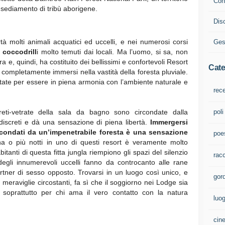
Cont
sediamento di tribù aborigene.
Dis
rtà molti animali acquatici ed uccelli, e nei numerosi corsi
Ges
i
coccodrill
i molto temuti dai locali. Ma l’uomo, si sa, non
ra e, quindi, ha costituito dei bellissimi e confortevoli Resort
Cate
 completamente immersi nella vastità della foresta pluviale.
ttate per essere in piena armonia con l’ambiente naturale e
rec
areti-vetrate della sala da bagno sono circondate dalla
poli
iscreti e dà una sensazione di piena libertà.
Immergersi
condati da un’impenetrabile foresta è una sensazione
poe
na o più notti in uno di questi resort è veramente molto
itanti di questa fitta jungla riempiono gli spazi del silenzio
rac
 degli innumerevoli uccelli fanno da controcanto alle rane
artner di sesso opposto. Trovarsi in un luogo così unico, e
gord
meraviglie circostanti, fa sì che il soggiorno nei Lodge sia
 soprattutto per chi ama il vero contatto con la natura
luo
cin