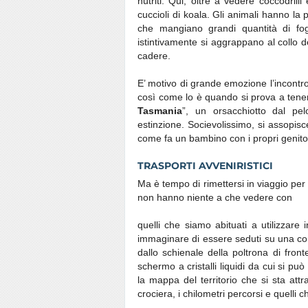
nutriti. Qui, oltre a vedere coccodrill
cuccioli di koala. Gli animali hanno la 
che mangiano grandi quantità di fog
istintivamente si aggrappano al collo
cadere.
E’ motivo di grande emozione l’incontro 
così come lo è quando si prova a tene
Tasmania
”, un orsacchiotto dal pe
estinzione. Socievolissimo, si assopisc
come fa un bambino con i propri genitor
TRASPORTI AVVENIRISTICI
Ma è tempo di rimettersi in viaggio per 
non hanno niente a che vedere con
quelli che siamo abituati a utilizzare
immaginare di essere seduti su una com
dallo schienale della poltrona di fron
schermo a cristalli liquidi da cui si pu
la mappa del territorio che si sta att
crociera, i chilometri percorsi e quell