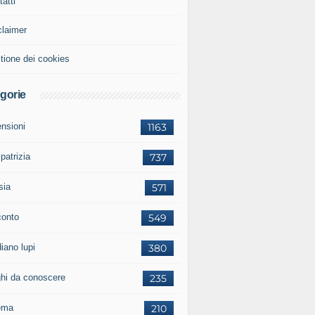
atti
claimer
tione dei cookies
gorie
ensioni
1163
 patrizia
737
sia
571
conto
549
iano lupi
380
ghi da conoscere
235
ema
210