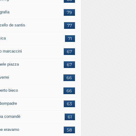
grafia
79
cello de santis
77
ica
71
io marcaccini
67
aele piazza
67
verrei
66
erto bieco
66
a bompadre
63
iana comandè
61
e eravamo
58