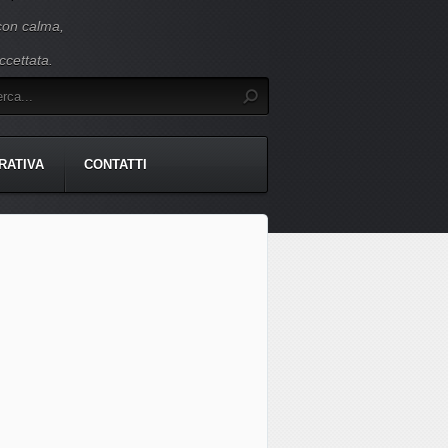
 con calma,
ccettata.
RATIVA
CONTATTI