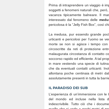
Prima di intraprendere un viaggio è im
soggetti a fenomeni naturali che, però,
vacanza tipicamente balneare. Il ma
interessato dal fenomeno delle
medu
pericolosa è la “Jelly Fish Box”, così c
La medusa, pur essendo grande pochi 
urticanti e pericolosi per l’uomo se v
morte se non si agisce i tempo con 
circoscritte da reti di protezione ent
malaugurata circostanza di contatto con
soccorso rapido ed efficiente. A tal pr
in mare vestendo una specie di tutina,
che da eventuali contatti urticanti. In
allontana poche centinaia di metri d
assolutamente presenti in tutta la barrie
IL PARADISO DEI SUB
L’esperienza di un’immersione con le 
del mondo ed incluse nella lista 
indescrivibile. Tutto ciò che i docume
quello che si vede a pochi metri di profo