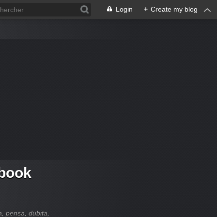
Login
+
Create my blog
 book
ia, pensa, dubita,