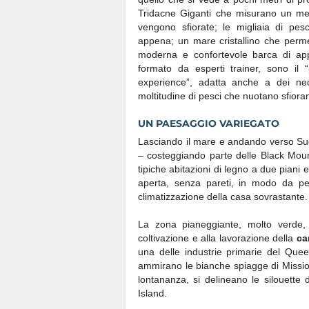
Tridacne Giganti che misurano un me
vengono sfiorate; le migliaia di pesci 
appena; un mare cristallino che permet
moderna e confortevole barca di app
formato da esperti trainer, sono il
experience”, adatta anche a dei neof
moltitudine di pesci che nuotano sfiora
UN PAESAGGIO VARIEGATO
Lasciando il mare e andando verso Sud,
– costeggiando parte delle Black Mounta
tipiche abitazioni di legno a due piani e
aperta, senza pareti, in modo da pe
climatizzazione della casa sovrastante.
La zona pianeggiante, molto verde, è
coltivazione e alla lavorazione della
ca
una delle industrie primarie del Quee
ammirano le bianche spiagge di Mission 
lontananza, si delineano le silouette
Island.