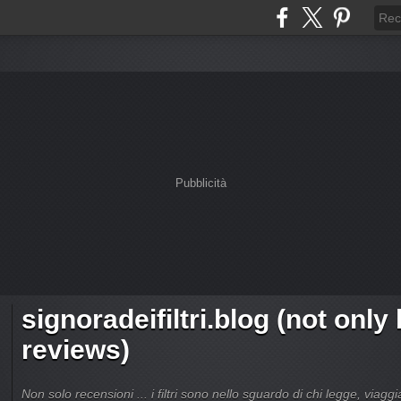
Pubblicità
signoradeifiltri.blog (not only
reviews)
Non solo recensioni ... i filtri sono nello sguardo di chi legge, viagg