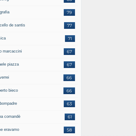
grafia
79
cello de santis
77
ica
71
io marcaccini
67
aele piazza
67
verrei
66
erto bieco
66
a bompadre
63
iana comandè
61
e eravamo
58