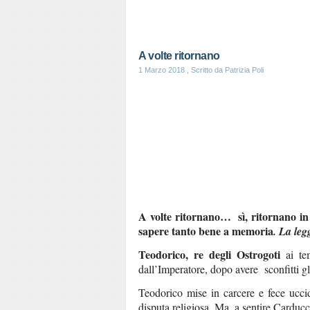
A volte ritornano
1 Marzo 2018
, Scritto da Patrizia Poli
A volte ritornano… sì, ritornano in
sapere tanto bene a memoria
. La le
Teodorico, re degli Ostrogoti
ai tem
dall’Imperatore, dopo avere sconfitti gl
Teodorico mise in carcere e fece ucci
disputa religiosa. Ma, a sentire Carducci