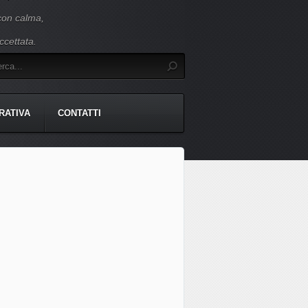
 con calma,
ccettata.
RATIVA
CONTATTI