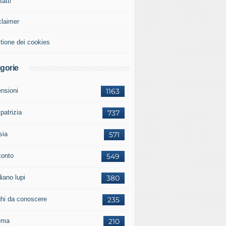
atti
claimer
tione dei cookies
gorie
ensioni
1163
 patrizia
737
sia
571
conto
549
iano lupi
380
ghi da conoscere
235
ema
210