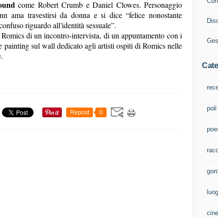
Cont
round
come Robert Crumb e Daniel Clowes. Personaggio
nn ama travestirsi da donna e si dice “felice nonostante
Dis
onfuso riguardo all'identità sessuale”.
Romics di un incontro-intervista, di un appuntamento con i
Ges
ve painting sul wall dedicato agli artisti ospiti di Romics nelle
.
Cate
rec
poli
Repost
0
poe
rac
gord
luo
cin