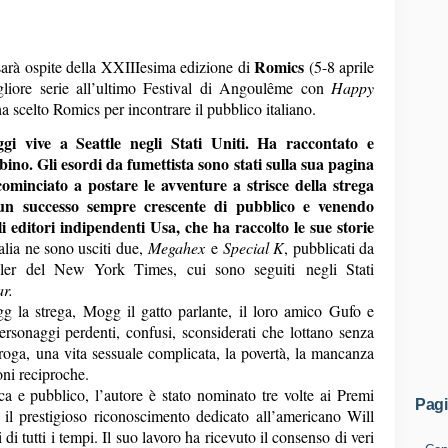
Romics
arà ospite della XXIIIesima edizione di
(5-8 aprile
liore serie all’ultimo Festival di Angoulême con
Happy
ha scelto Romics per incontrare il pubblico italiano.
 vive a Seattle negli Stati Uniti. Ha raccontato e
bino. Gli esordi da fumettista sono stati sulla sua pagina
inciato a postare le avventure a strisce della strega
un successo sempre crescente di pubblico e venendo
i editori indipendenti Usa, che ha raccolto le sue storie
talia ne sono usciti due,
Megahex
e
Special K
, pubblicati da
ller del New York Times, cui sono seguiti
negli Stati
r.
gg la strega, Mogg il gatto parlante, il loro amico Gufo e
onaggi perdenti, confusi, sconsiderati che lottano senza
roga, una vita sessuale complicata, la povertà, la mancanza
oni reciproche.
ca e pubblico, l’autore è stato nominato tre volte ai Premi
Pag
 il prestigioso riconoscimento dedicato all’americano Will
 di tutti i tempi. Il suo lavoro ha ricevuto il consenso di veri