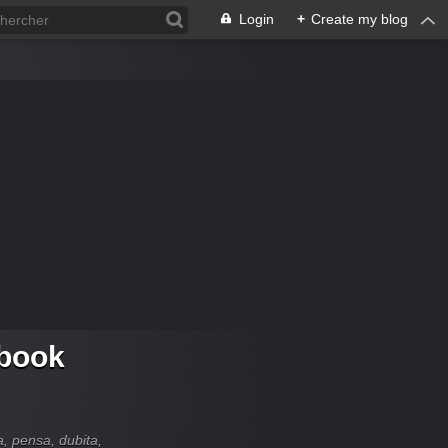
Login
+
Create my blog
 book
ia, pensa, dubita,