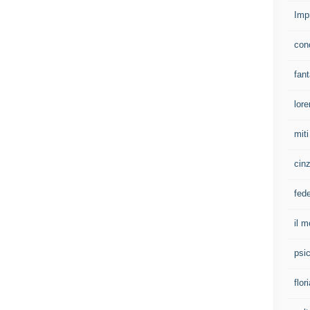
Imp
con
fan
lore
mit
cinz
fed
il m
psi
flor