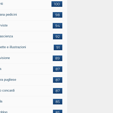
nti
100
ana pedicini
98
rviste
94
tascienza
92
ette e illustrazioni
91
visione
89
a
87
ara pugliese
87
o concardi
87
da
85
ioblog
85