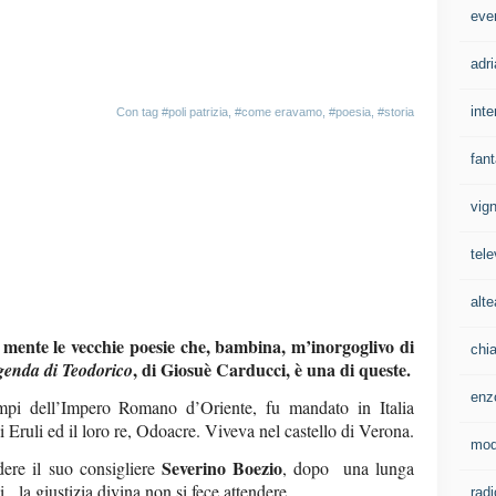
eve
adri
inte
Con tag
#poli patrizia
,
#come eravamo
,
#poesia
,
#storia
fan
vign
tele
alte
 mente le vecchie poesie che, bambina, m’inorgoglivo di
chi
, di Giosuè Carducci, è una di queste.
ggenda di Teodorico
enz
pi dell’Impero Romano d’Oriente, fu mandato in Italia
i Eruli ed il loro re, Odoacre. Viveva nel castello di Verona.
mo
Severino Boezio
dere il suo consigliere
, dopo una lunga
, la giustizia divina non si fece attendere.
rad