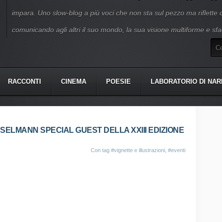
impara. Uno slow-blog a più voci che non sta sul pezzo ma riflette
comunicando agli altri il suo mondo, la sua visione multiforme e sfa
RACCONTI
CINEMA
POESIE
LABORATORIO DI NAR
SELMANN SPECIAL GUEST DELLA XXIII EDIZIONE
Con tag
#vignette e illustrazioni
,
#eventi