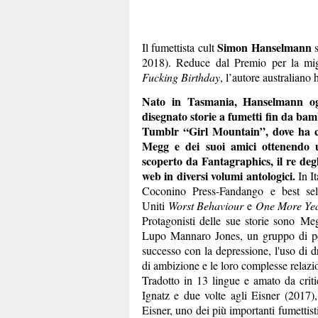
Simon Hanselmann
Il fumettista cult
s
2018). Reduce dal Premio per la mig
Fucking Birthday
, l’autore australiano 
Nato in Tasmania, Hanselmann oggi
disegnato storie a fumetti fin da bam
Tumblr “Girl Mountain”, dove ha com
Megg e dei suoi amici ottenendo 
scoperto da Fantagraphics, il re degl
web in diversi volumi antologici.
In I
Coconino Press-Fandango e best se
Uniti
Worst Behaviour
e
One More Yea
Protagonisti delle sue storie sono Me
Lupo Mannaro Jones, un gruppo di pers
successo con la depressione, l'uso di d
di ambizione e le loro complesse relazi
Tradotto in 13 lingue e amato da criti
Ignatz e due volte agli Eisner (2017),
Eisner, uno dei più importanti fumettisti