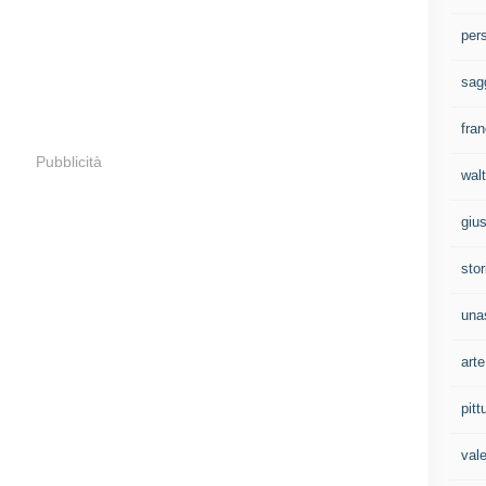
per
sag
fran
Pubblicità
walt
gius
stor
una
arte
pitt
val