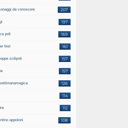
sonaggi da conoscere
207
gi
197
ca poli
169
er fest
161
eppe scilipoti
157
ia
157
settimanamagica
126
114
ura
112
entino appoloni
108