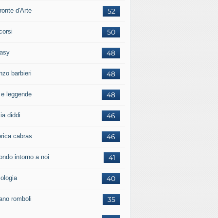
ronte d'Arte
52
corsi
50
tasy
48
nzo barbieri
48
i e leggende
48
ia diddi
46
erica cabras
46
ondo intorno a noi
41
cologia
40
iano romboli
35