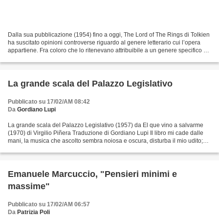
Dalla sua pubblicazione (1954) fino a oggi, The Lord of The Rings di Tolkien
ha suscitato opinioni controverse riguardo al genere letterario cui l’opera
appartiene. Fra coloro che lo ritenevano attribuibile a un genere specifico e
soltanto a quello, il...
La grande scala del Palazzo Legislativo
Pubblicato su 17/02/AM 08:42
Da
Gordiano Lupi
La grande scala del Palazzo Legislativo (1957) da El que vino a salvarme
(1970) di Virgilio Piñera Traduzione di Gordiano Lupi Il libro mi cade dalle
mani, la musica che ascolto sembra noiosa e oscura, disturba il mio udito;
parlo con mia madre e sento...
Emanuele Marcuccio, "Pensieri minimi e
massime"
Pubblicato su 17/02/AM 06:57
Da
Patrizia Poli