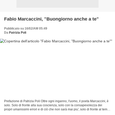
Fabio Marcaccini, "Buongiorno anche a te"
Pubblicato su 16/02/AM 05:49
Da
Patrizia Poli
Prefazione di Patrizia Poli Oltre ogni inganno, l'uomo, il poeta Marcaccini, è
solo. Solo di fronte alla sua coscienza, solo con la consapevolezza dei
propri umanissimi errori e di ciò che non sarà mai piu', solo di fronte al tempo
che se ne va. Niente...