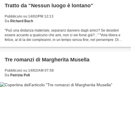
Tratto da "Nessun luogo è lontano"
Pubblicato su 14/02/PM 12:13
Da
Richard Bach
"Può una distanza materiale, separarci davvero dagli amici? Se desideri
essere accanto a qualcuno che ami, non ci sei forse già?..." "Vola libera e
felice, al di la dei compleanni, in un tempo senza fine, nel persempre. Di
tanto in tanto noi ci incontreremo...
Tre romanzi di Margherita Musella
Pubblicato su 14/02/AM 07:58
Da
Patrizia Poli