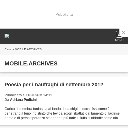
Pubblicità
MENU
Casa
» MOBILE.ARCHIVES
MOBILE.ARCHIVES
Poesia per i naufraghi di settembre 2012
Pubblicato su 18/02/PM 14:15
Da
Adriana Pedicini
Carico di membra fantasma al fondo della chiglia, occhi fissi come fari
penetrano il buio indistinto che leviga scogli sbattuti dal lamento di lacrime
perse e di persa speranza se appena più forte il flutto si abbatte come ala di
nero destino. Non come...