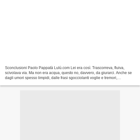
Sconclusioni Paolo Pappatà Lulù.com Lei era così. Trascorreva, fluiva,
scivolava via. Ma non era acqua, questo no, davvero, da giurarci. Anche se
dagli umori spesso limpidi, dalle frasi sgocciolanti voglie e tremori,
evaporazioni e condense, dalle risate...